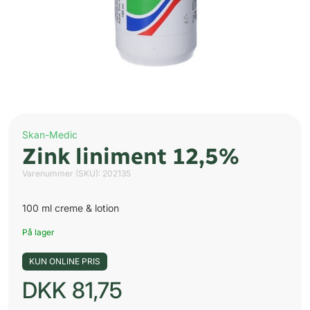
Skan-Medic
Zink liniment 12,5%
Varenummer (SKU):
202135
100 ml creme & lotion
På lager
KUN ONLINE PRIS
DKK
81,75