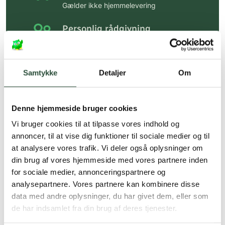
Gælder ikke hjemmelevering
Personlig rådgivning
Få hjælp til din webordre
på:
kundeservice@uglecare.dk
Samtykke
Detaljer
Om
Hurtig levering (30 min. i Kbh)
Hurtigt leveringen via GLS, og DAO
Denne hjemmeside bruger cookies
Faste lave priser*
Vi bruger cookies til at tilpasse vores indhold og
*Gælder ikke ernæringsprodukter.
annoncer, til at vise dig funktioner til sociale medier og til
at analysere vores trafik. Vi deler også oplysninger om
Stort udvalg af kendte
din brug af vores hjemmeside med vores partnere inden
produkter
for sociale medier, annonceringspartnere og
Vi tilbyder et stort udvalg af kendte
analysepartnere. Vores partnere kan kombinere disse
cremer, vitaminer og andre spændende
data med andre oplysninger, du har givet dem, eller som
produkter – altid til fast lav pris.
de har indsamlet fra din brug af deres tjenester.
Læs mere om Uglecare.dk her