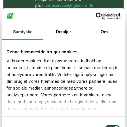
på:
kundeservice@uglecare.dk
Hurtig levering (30 min. i Kbh)
Hurtigt leveringen via GLS, og DAO
Samtykke
Detaljer
Om
Faste lave priser*
*Gælder ikke ernæringsprodukter.
Denne hjemmeside bruger cookies
Vi bruger cookies til at tilpasse vores indhold og
Stort udvalg af kendte
produkter
annoncer, til at vise dig funktioner til sociale medier og til
at analysere vores trafik. Vi deler også oplysninger om
Vi tilbyder et stort udvalg af kendte
din brug af vores hjemmeside med vores partnere inden
cremer, vitaminer og andre spændende
produkter – altid til fast lav pris.
for sociale medier, annonceringspartnere og
Læs mere om Uglecare.dk her
analysepartnere. Vores partnere kan kombinere disse
data med andre oplysninger, du har givet dem, eller som
de har indsamlet fra din brug af deres tjenester.
Samtykkevalg