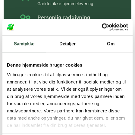
Gælder ikke hjemmelevering
Personlig rådgivning
Få hjælp til din webordre
på:
kundeservice@uglecare.dk
Samtykke
Detaljer
Om
Hurtig levering (30 min. i Kbh)
Hurtigt leveringen via GLS, og DAO
Denne hjemmeside bruger cookies
Faste lave priser*
Vi bruger cookies til at tilpasse vores indhold og
*Gælder ikke ernæringsprodukter.
annoncer, til at vise dig funktioner til sociale medier og til
at analysere vores trafik. Vi deler også oplysninger om
Stort udvalg af kendte
din brug af vores hjemmeside med vores partnere inden
produkter
for sociale medier, annonceringspartnere og
Vi tilbyder et stort udvalg af kendte
analysepartnere. Vores partnere kan kombinere disse
cremer, vitaminer og andre spændende
data med andre oplysninger, du har givet dem, eller som
produkter – altid til fast lav pris.
de har indsamlet fra din brug af deres tjenester.
Læs mere om Uglecare.dk her