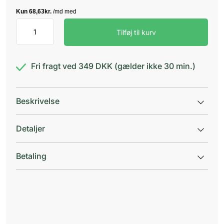
Xylocain
Tilføj til kurv
ukonserveret
2%
antal
Fri fragt ved 349 DKK (gælder ikke 30 min.)
Beskrivelse
Detaljer
Betaling