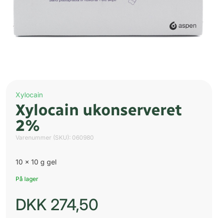
Xylocain
Xylocain ukonserveret
2%
Varenummer (SKU):
060980
10 x 10 g gel
På lager
DKK
274,50