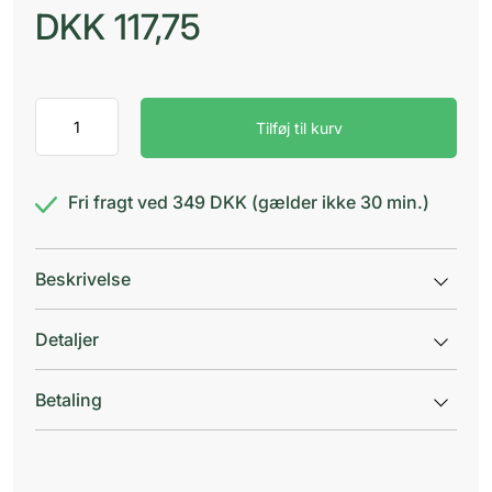
DKK
117,75
WeeCare
Tilføj til kurv
Ammeindlæg
12
cm
antal
Fri fragt ved 349 DKK (gælder ikke 30 min.)
Beskrivelse
Detaljer
Betaling