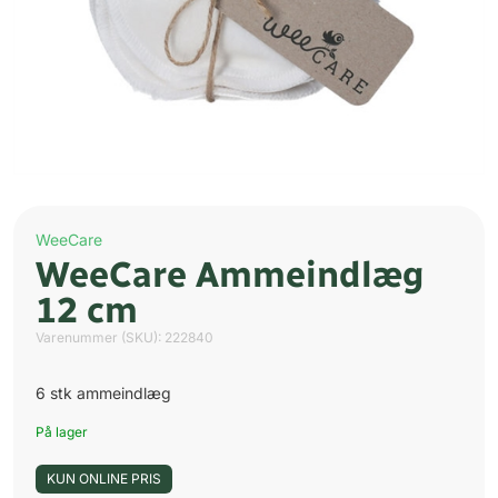
WeeCare
WeeCare Ammeindlæg
12 cm
Varenummer (SKU):
222840
6 stk ammeindlæg
På lager
KUN ONLINE PRIS