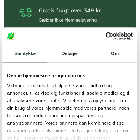
Gratis fragt over 349 kr.
Gælder ikke hjemmelevering
Personlig rådgivning
Få hjælp til din webordre
på:
kundeservice@uglecare.dk
Samtykke
Detaljer
Om
Hurtig levering (30 min. i Kbh)
Hurtigt leveringen via GLS, og DAO
Denne hjemmeside bruger cookies
Vi bruger cookies til at tilpasse vores indhold og
Faste lave priser*
annoncer, til at vise dig funktioner til sociale medier og til
*Gælder ikke ernæringsprodukter.
at analysere vores trafik. Vi deler også oplysninger om
din brug af vores hjemmeside med vores partnere inden
Stort udvalg af kendte
for sociale medier, annonceringspartnere og
produkter
analysepartnere. Vores partnere kan kombinere disse
Vi tilbyder et stort udvalg af kendte
data med andre oplysninger, du har givet dem, eller som
cremer, vitaminer og andre spændende
de har indsamlet fra din brug af deres tjenester.