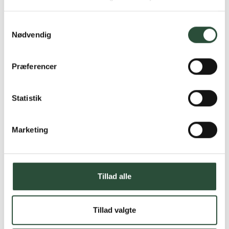
produkter – altid til fast lav pris.
Læs mere om Uglecare.dk her
Samtykkevalg
Nødvendig
Præferencer
Statistik
Marketing
Tillad alle
Tillad valgte