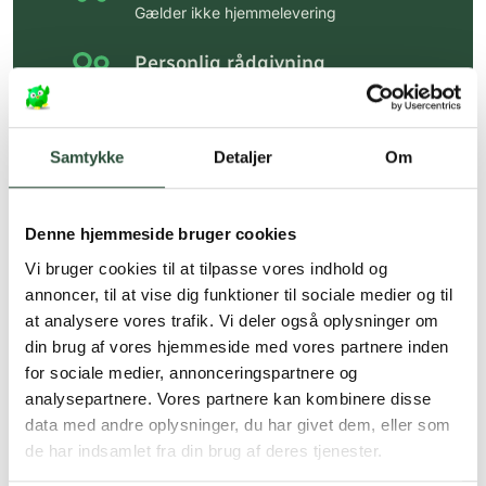
Gælder ikke hjemmelevering
Personlig rådgivning
Få hjælp til din webordre
på:
kundeservice@uglecare.dk
Samtykke
Detaljer
Om
Hurtig levering (30 min. i Kbh)
Hurtigt leveringen via GLS, og DAO
Denne hjemmeside bruger cookies
Faste lave priser*
Vi bruger cookies til at tilpasse vores indhold og
*Gælder ikke ernæringsprodukter.
annoncer, til at vise dig funktioner til sociale medier og til
at analysere vores trafik. Vi deler også oplysninger om
Stort udvalg af kendte
din brug af vores hjemmeside med vores partnere inden
produkter
for sociale medier, annonceringspartnere og
Vi tilbyder et stort udvalg af kendte
analysepartnere. Vores partnere kan kombinere disse
cremer, vitaminer og andre spændende
data med andre oplysninger, du har givet dem, eller som
produkter – altid til fast lav pris.
de har indsamlet fra din brug af deres tjenester.
Læs mere om Uglecare.dk her