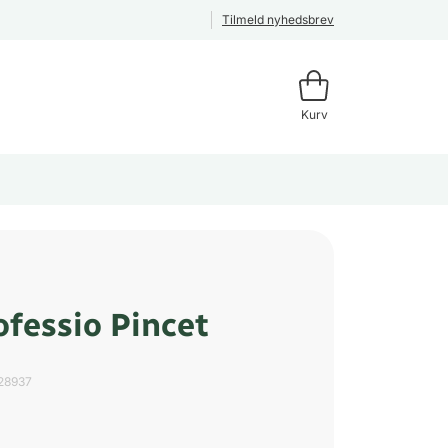
Tilmeld nyhedsbrev
Kurv
ofessio Pincet
d
28937