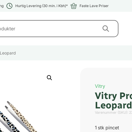
ng
Hurtig Levering (30 min. i Kbh)*
Faste Lave Priser
t Leopard
Vitry
Vitry Pr
Leopar
Varenummer (SKU):
2
1 stk pincet