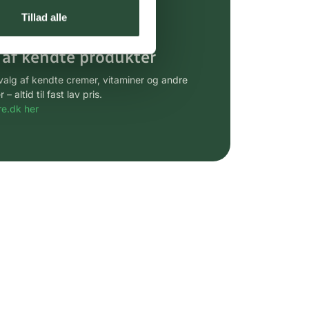
gsprodukter.
Tillad alle
 af kendte produkter
udvalg af kendte cremer, vitaminer og andre
altid til fast lav pris.
e.dk her