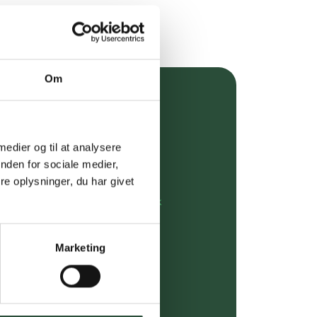
Om
over 349 kr.
evering
 medier og til at analysere
nden for sociale medier,
dgivning
e oplysninger, du har givet
rdre på:
kundeservice@uglecare.dk
ing (30 min. i Kbh)
Marketing
ia GLS, og DAO
riser*