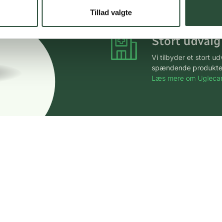
*Gælder ikke ernærin
Tillad valgte
Stort udvalg
Vi tilbyder et stort 
spændende produkter – 
Læs mere om Uglecar