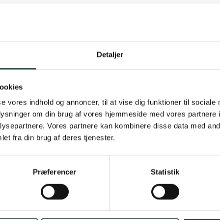
Detaljer
Gratis fragt 
ookies
Gælder ikke hjemmel
se vores indhold og annoncer, til at vise dig funktioner til sociale
oplysninger om din brug af vores hjemmeside med vores partnere i
Personlig rå
ysepartnere. Vores partnere kan kombinere disse data med andr
et fra din brug af deres tjenester.
Få hjælp til din webo
Hurtig lever
Præferencer
Statistik
Hurtigt leveringen v
Faste lave p