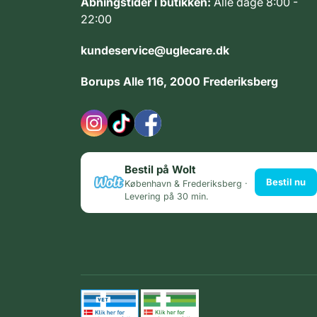
Åbningstider i butikken:
Alle dage 8:00 -
22:00
kundeservice@uglecare.dk
Borups Alle 116, 2000 Frederiksberg
Bestil på Wolt
Bestil nu
København & Frederiksberg ·
Levering på 30 min.