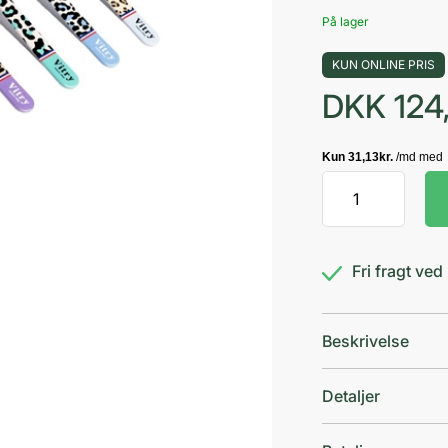
På lager
KUN ONLINE PRIS
DKK
124
Vitry
Professio
Pincet
Leopard
Fri fragt ve
antal
Beskrivelse
Detaljer