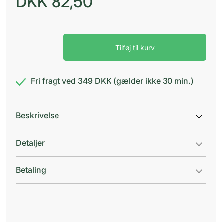
DKK
82,50
Vitry
Tilføj til kurv
pincet
firkant.
rustf.
antal
Fri fragt ved 349 DKK (gælder ikke 30 min.)
Beskrivelse
Detaljer
Betaling