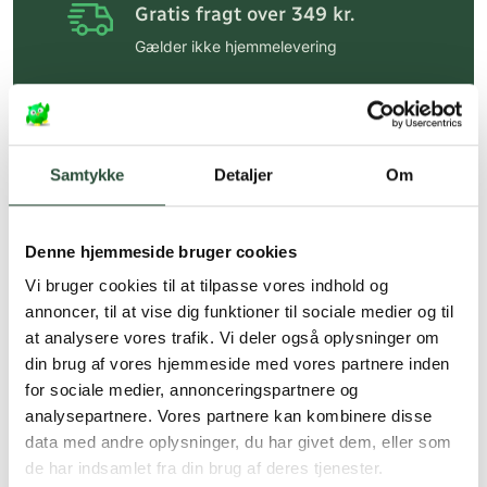
Gratis fragt over 349 kr.
Gælder ikke hjemmelevering
Personlig rådgivning
Få hjælp til din webordre
på:
kundeservice@uglecare.dk
Samtykke
Detaljer
Om
Hurtig levering (30 min. i Kbh)
Hurtigt leveringen via GLS, og DAO
Denne hjemmeside bruger cookies
Faste lave priser*
Vi bruger cookies til at tilpasse vores indhold og
annoncer, til at vise dig funktioner til sociale medier og til
*Gælder ikke ernæringsprodukter.
at analysere vores trafik. Vi deler også oplysninger om
din brug af vores hjemmeside med vores partnere inden
Stort udvalg af kendte
produkter
for sociale medier, annonceringspartnere og
analysepartnere. Vores partnere kan kombinere disse
Vi tilbyder et stort udvalg af kendte
data med andre oplysninger, du har givet dem, eller som
cremer, vitaminer og andre spændende
de har indsamlet fra din brug af deres tjenester.
produkter – altid til fast lav pris.