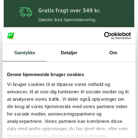
Gratis fragt over 349 kr.
Gælder ikke hjemmelevering
Personlig rådgivning
Få hjælp til din webordre
på:
kundeservice@uglecare.dk
Samtykke
Detaljer
Om
Hurtig levering (30 min. i Kbh)
Hurtigt leveringen via GLS, og DAO
Denne hjemmeside bruger cookies
Vi bruger cookies til at tilpasse vores indhold og
Faste lave priser*
annoncer, til at vise dig funktioner til sociale medier og til
*Gælder ikke ernæringsprodukter.
at analysere vores trafik. Vi deler også oplysninger om
din brug af vores hjemmeside med vores partnere inden
Stort udvalg af kendte
for sociale medier, annonceringspartnere og
produkter
analysepartnere. Vores partnere kan kombinere disse
Vi tilbyder et stort udvalg af kendte
data med andre oplysninger, du har givet dem, eller som
cremer, vitaminer og andre spændende
de har indsamlet fra din brug af deres tjenester.