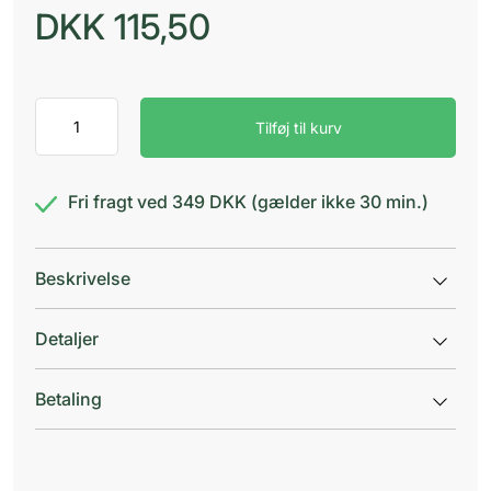
DKK
115,50
Vitry
Tilføj til kurv
Læsebriller
Rendez-
V.2.5
antal
Fri fragt ved 349 DKK (gælder ikke 30 min.)
Beskrivelse
Detaljer
Betaling