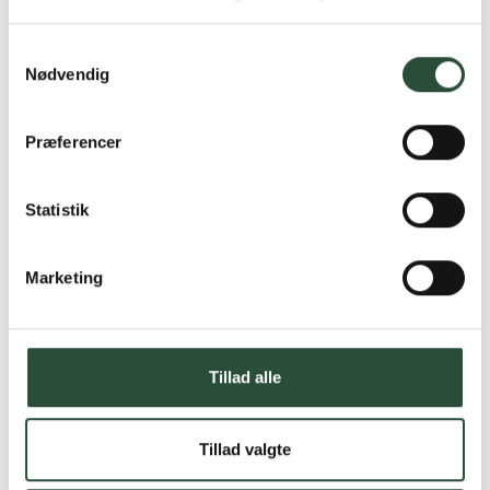
produkter – altid til fast lav pris.
Læs mere om Uglecare.dk her
Samtykkevalg
Nødvendig
Præferencer
Statistik
Marketing
Tillad alle
Tillad valgte