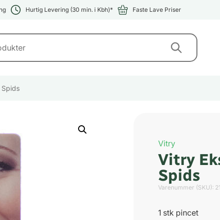
ng
Hurtig Levering (30 min. i Kbh)*
Faste Lave Priser
n Spids
Vitry
Vitry Ek
Spids
Varenummer (SKU):
2
1 stk pincet