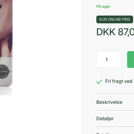
På lager
KUN ONLINE PRIS
DKK
87,
Vitry
Ekstra
Pincet
Fin
Fri fragt ve
Spids
antal
Beskrivelse
Detaljer