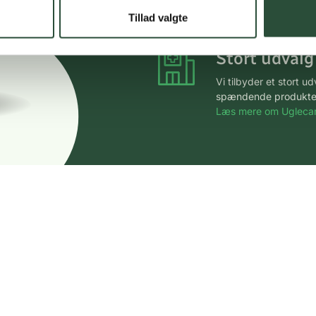
*Gælder ikke ernærin
Tillad valgte
Stort udvalg
Vi tilbyder et stort 
spændende produkter – 
Læs mere om Uglecar