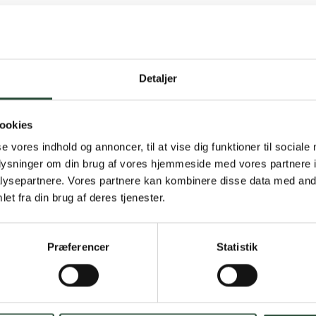
Detaljer
Gratis fragt 
ookies
Gælder ikke hjemmel
se vores indhold og annoncer, til at vise dig funktioner til sociale
oplysninger om din brug af vores hjemmeside med vores partnere i
Personlig rå
ysepartnere. Vores partnere kan kombinere disse data med andr
et fra din brug af deres tjenester.
Få hjælp til din webo
Hurtig lever
Præferencer
Statistik
Hurtigt leveringen v
Faste lave p