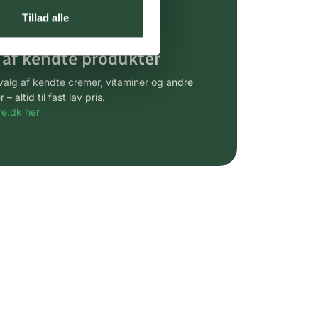
gsprodukter.
Tillad alle
 af kendte produkter
udvalg af kendte cremer, vitaminer og andre
altid til fast lav pris.
e.dk her