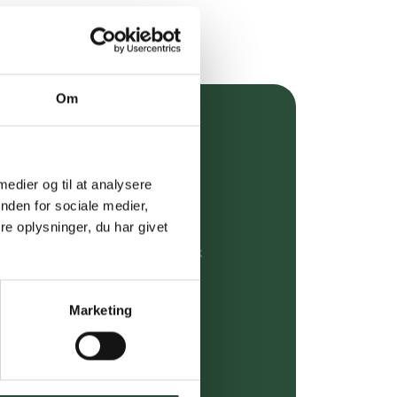
Om
over 349 kr.
evering
 medier og til at analysere
nden for sociale medier,
dgivning
e oplysninger, du har givet
rdre på:
kundeservice@uglecare.dk
ing (30 min. i Kbh)
Marketing
ia GLS, og DAO
riser*