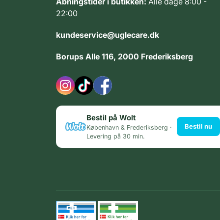
Åbningstider i butikken:
Alle dage 8:00 -
22:00
kundeservice@uglecare.dk
Borups Alle 116, 2000 Frederiksberg
Bestil på Wolt
Bestil nu
København & Frederiksberg ·
Levering på 30 min.