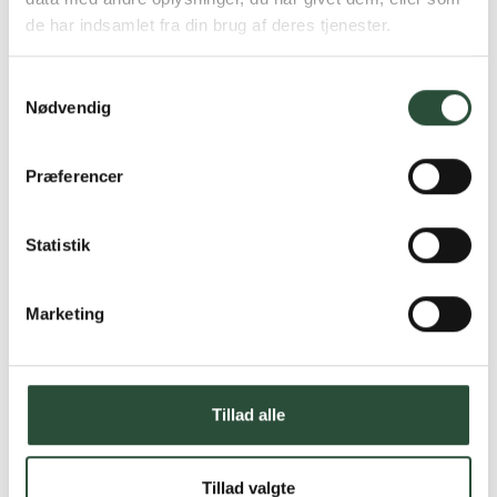
Vi tilbyder et stort udvalg af kendte
de har indsamlet fra din brug af deres tjenester.
cremer, vitaminer og andre spændende
produkter – altid til fast lav pris.
Læs mere om Uglecare.dk her
Samtykkevalg
Nødvendig
Præferencer
Statistik
Marketing
Tillad alle
Tillad valgte