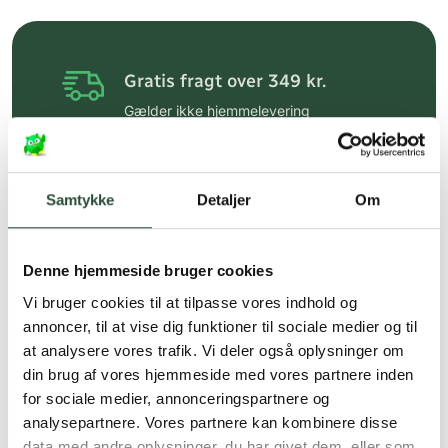
Gratis fragt over 349 kr.
Gælder ikke hjemmelevering
Personlig rådgivning
Få hjælp til din webordre
Samtykke
Detaljer
Om
på:
kundeservice@uglecare.dk
Hurtig levering (30 min. i Kbh)
Denne hjemmeside bruger cookies
Hurtigt leveringen via GLS, og DAO
Vi bruger cookies til at tilpasse vores indhold og
annoncer, til at vise dig funktioner til sociale medier og til
Faste lave priser*
at analysere vores trafik. Vi deler også oplysninger om
*Gælder ikke ernæringsprodukter.
din brug af vores hjemmeside med vores partnere inden
for sociale medier, annonceringspartnere og
Stort udvalg af kendte
analysepartnere. Vores partnere kan kombinere disse
produkter
data med andre oplysninger, du har givet dem, eller som