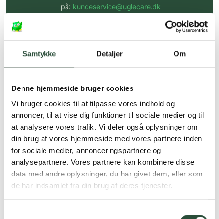
på:
kundeservice@uglecare.dk
Hurtig levering (30 min. i Kbh)
Hurtigt leveringen via GLS, og DAO
Samtykke
Detaljer
Om
Faste lave priser*
*Gælder ikke ernæringsprodukter.
Denne hjemmeside bruger cookies
Stort udvalg af kendte
Vi bruger cookies til at tilpasse vores indhold og
produkter
annoncer, til at vise dig funktioner til sociale medier og til
at analysere vores trafik. Vi deler også oplysninger om
Vi tilbyder et stort udvalg af kendte
din brug af vores hjemmeside med vores partnere inden
cremer, vitaminer og andre spændende
produkter – altid til fast lav pris.
for sociale medier, annonceringspartnere og
Læs mere om Uglecare.dk her
analysepartnere. Vores partnere kan kombinere disse
data med andre oplysninger, du har givet dem, eller som
de har indsamlet fra din brug af deres tjenester.
Samtykkevalg