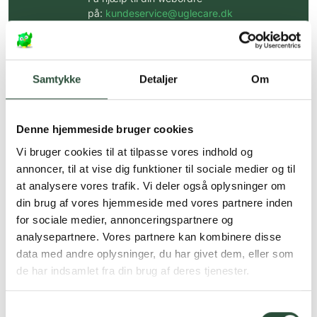
på:
kundeservice@uglecare.dk
Hurtig levering (30 min. i Kbh)
Hurtigt leveringen via GLS, og DAO
Samtykke
Detaljer
Om
Faste lave priser*
*Gælder ikke ernæringsprodukter.
Denne hjemmeside bruger cookies
Vi bruger cookies til at tilpasse vores indhold og
Stort udvalg af kendte
produkter
annoncer, til at vise dig funktioner til sociale medier og til
at analysere vores trafik. Vi deler også oplysninger om
Vi tilbyder et stort udvalg af kendte
din brug af vores hjemmeside med vores partnere inden
cremer, vitaminer og andre spændende
produkter – altid til fast lav pris.
for sociale medier, annonceringspartnere og
Læs mere om Uglecare.dk her
analysepartnere. Vores partnere kan kombinere disse
data med andre oplysninger, du har givet dem, eller som
de har indsamlet fra din brug af deres tjenester.
Samtykkevalg