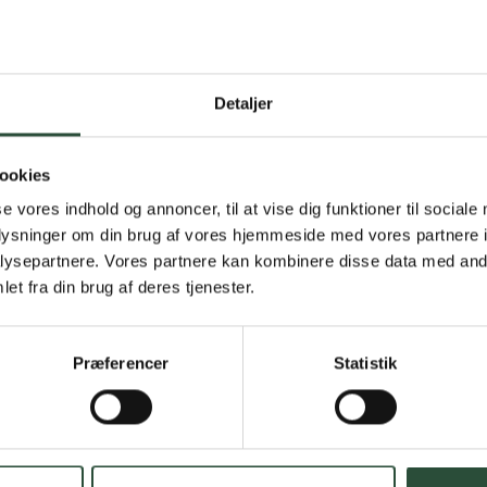
Detaljer
Gratis fragt 
Gælder ikke hjemmel
ookies
se vores indhold og annoncer, til at vise dig funktioner til sociale
Personlig rå
oplysninger om din brug af vores hjemmeside med vores partnere i
ysepartnere. Vores partnere kan kombinere disse data med andr
Få hjælp til din webo
et fra din brug af deres tjenester.
Hurtig lever
Præferencer
Statistik
Hurtigt leveringen v
Faste lave p
*Gælder ikke ernærin