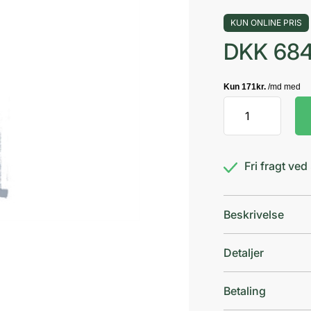
KUN ONLINE PRIS
DKK
684
Uro-
Tainer
Suby
G
Fri fragt ve
3,23%
antal
Beskrivelse
Detaljer
Betaling