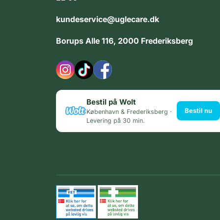
kundeservice@uglecare.dk
Borups Alle 116, 2000 Frederiksberg
Bestil på Wolt
Bestil nu
København & Frederiksberg ·
Levering på 30 min.