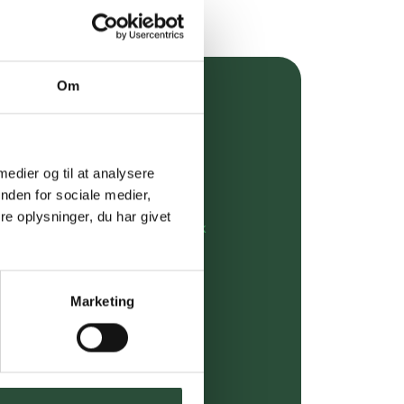
Om
over 349 kr.
evering
 medier og til at analysere
dgivning
nden for sociale medier,
e oplysninger, du har givet
rdre på:
kundeservice@uglecare.dk
ing (30 min. i Kbh)
Marketing
ia GLS, og DAO
riser*
gsprodukter.