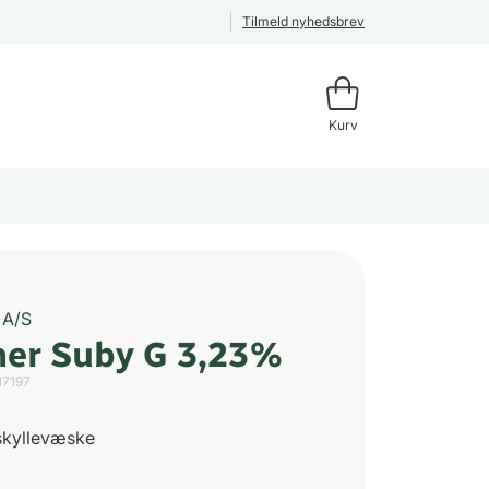
Tilmeld nyhedsbrev
Kurv
 A/S
ner Suby G 3,23%
17197
 skyllevæske