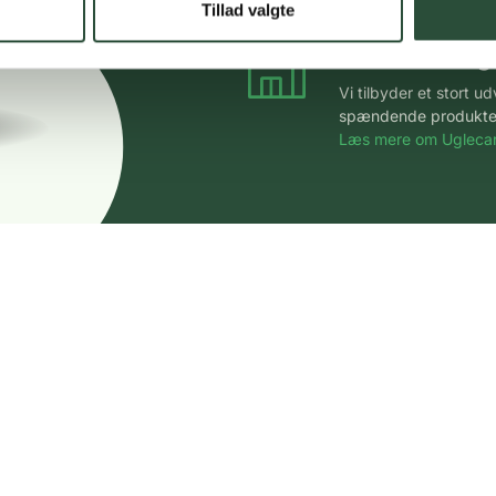
Tillad valgte
Stort udvalg
Vi tilbyder et stort 
spændende produkter – 
Læs mere om Uglecar