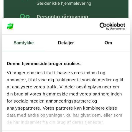
Gælder ikke hjemmelevering
Personlig rådgivning
Få hjælp til din webordre
på:
kundeservice@uglecare.dk
Samtykke
Detaljer
Om
Hurtig levering (30 min. i Kbh)
Hurtigt leveringen via GLS, og DAO
Denne hjemmeside bruger cookies
Faste lave priser*
Vi bruger cookies til at tilpasse vores indhold og
*Gælder ikke ernæringsprodukter.
annoncer, til at vise dig funktioner til sociale medier og til
at analysere vores trafik. Vi deler også oplysninger om
Stort udvalg af kendte
din brug af vores hjemmeside med vores partnere inden
produkter
for sociale medier, annonceringspartnere og
Vi tilbyder et stort udvalg af kendte
analysepartnere. Vores partnere kan kombinere disse
cremer, vitaminer og andre spændende
data med andre oplysninger, du har givet dem, eller som
produkter – altid til fast lav pris.
de har indsamlet fra din brug af deres tjenester.
Læs mere om Uglecare.dk her