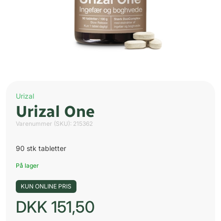
Urizal
Urizal One
Varenummer (SKU):
215362
90 stk tabletter
På lager
KUN ONLINE PRIS
DKK
151,50