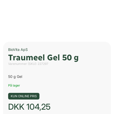
BioVita ApS
Traumeel Gel 50 g
Varenummer (SKU):
227297
50 g Gel
På lager
KUN ONLINE PRIS
DKK
104,25