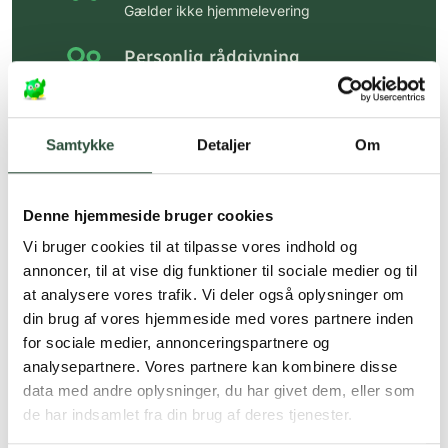
Gælder ikke hjemmelevering
Personlig rådgivning
Få hjælp til din webordre
på:
kundeservice@uglecare.dk
Samtykke
Detaljer
Om
Hurtig levering (30 min. i Kbh)
Hurtigt leveringen via GLS, og DAO
Denne hjemmeside bruger cookies
Faste lave priser*
Vi bruger cookies til at tilpasse vores indhold og
*Gælder ikke ernæringsprodukter.
annoncer, til at vise dig funktioner til sociale medier og til
at analysere vores trafik. Vi deler også oplysninger om
Stort udvalg af kendte
din brug af vores hjemmeside med vores partnere inden
produkter
for sociale medier, annonceringspartnere og
Vi tilbyder et stort udvalg af kendte
analysepartnere. Vores partnere kan kombinere disse
cremer, vitaminer og andre spændende
data med andre oplysninger, du har givet dem, eller som
produkter – altid til fast lav pris.
de har indsamlet fra din brug af deres tjenester.
Læs mere om Uglecare.dk her