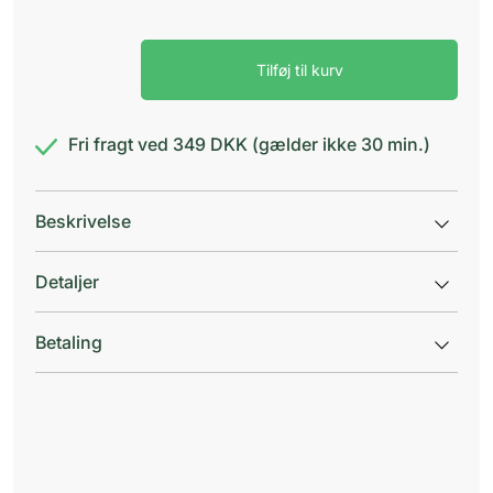
Traumeel
Tilføj til kurv
Gel
50
g
antal
Fri fragt ved 349 DKK (gælder ikke 30 min.)
Beskrivelse
Detaljer
Betaling