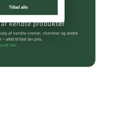
gsprodukter.
Tillad alle
 af kendte produkter
udvalg af kendte cremer, vitaminer og andre
altid til fast lav pris.
e.dk her