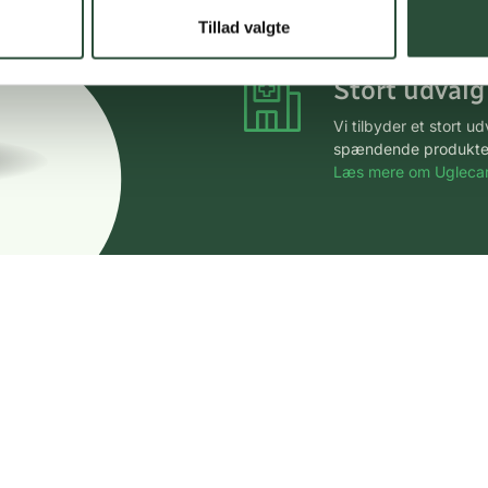
*Gælder ikke ernærin
Tillad valgte
Stort udvalg
Vi tilbyder et stort 
spændende produkter – 
Læs mere om Uglecar