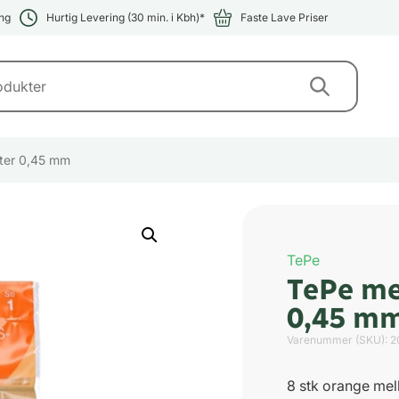
ng
Hurtig Levering (30 min. i Kbh)*
Faste Lave Priser
ter 0,45 mm
TePe
TePe me
0,45 m
Varenummer (SKU):
2
8 stk orange me