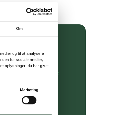
Om
over 349 kr.
evering
 medier og til at analysere
nden for sociale medier,
dgivning
e oplysninger, du har givet
rdre på:
kundeservice@uglecare.dk
ing (30 min. i Kbh)
Marketing
ia GLS, og DAO
riser*