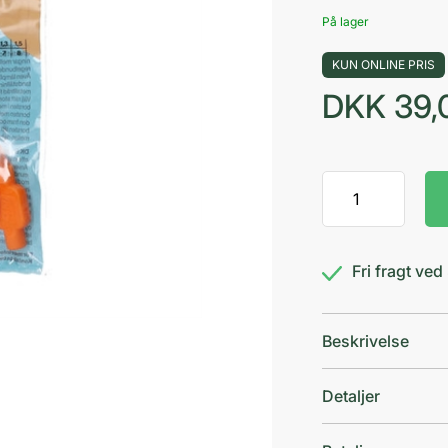
På lager
KUN ONLINE PRIS
DKK
39,
TePe
mellemrumsbørs
0,45
mm
Fri fragt ve
antal
Beskrivelse
Detaljer