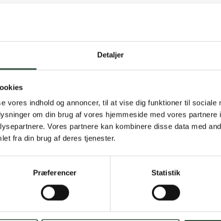
Detaljer
Gratis fragt 
ookies
Gælder ikke hjemmel
se vores indhold og annoncer, til at vise dig funktioner til sociale
oplysninger om din brug af vores hjemmeside med vores partnere i
Personlig rå
ysepartnere. Vores partnere kan kombinere disse data med andr
et fra din brug af deres tjenester.
Få hjælp til din webo
Hurtig lever
Præferencer
Statistik
Hurtigt leveringen v
Faste lave p