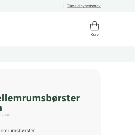
Tilmeld nyhedsbrev
Kurv
llemrumsbørster
m
02346
llemrumsbørster