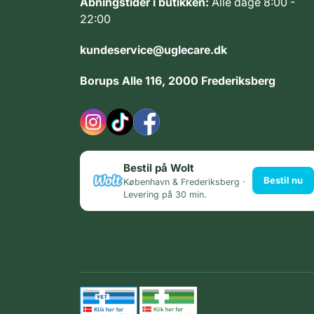
Åbningstider i butikken:
Alle dage 8:00 -
22:00
kundeservice@uglecare.dk
Borups Alle 116, 2000 Frederiksberg
Bestil på Wolt
Bestil nu
København & Frederiksberg ·
Levering på 30 min.