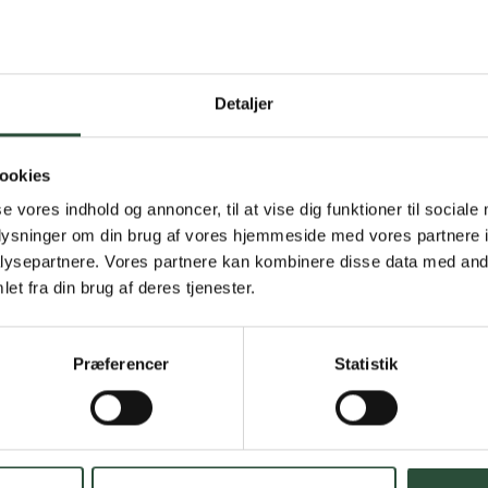
Detaljer
Gratis fragt 
Gælder ikke hjemmel
ookies
se vores indhold og annoncer, til at vise dig funktioner til sociale
Personlig rå
oplysninger om din brug af vores hjemmeside med vores partnere i
ysepartnere. Vores partnere kan kombinere disse data med andr
Få hjælp til din webo
et fra din brug af deres tjenester.
Hurtig lever
Præferencer
Statistik
Hurtigt leveringen v
Faste lave p
*Gælder ikke ernærin