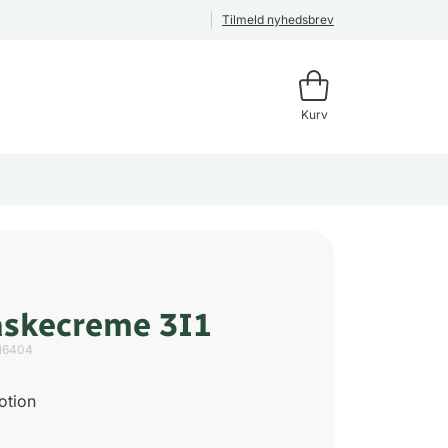
Tilmeld nyhedsbrev
Kurv
skecreme 3I1
16404
otion