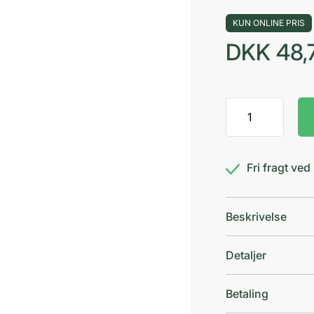
KUN ONLINE PRIS
DKK
48,
TENA
Vaskecreme
3I1
antal
Fri fragt ve
Beskrivelse
Detaljer
Betaling