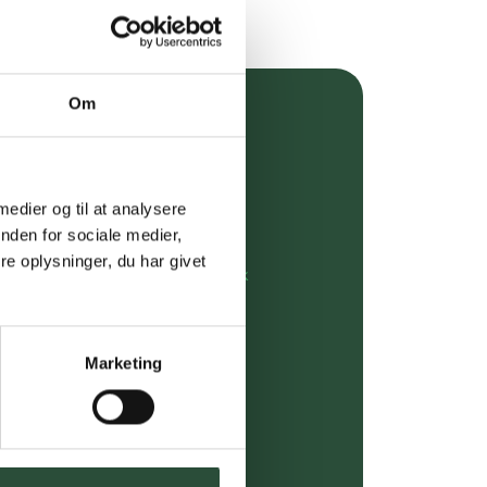
Om
over 349 kr.
evering
 medier og til at analysere
dgivning
nden for sociale medier,
e oplysninger, du har givet
rdre på:
kundeservice@uglecare.dk
ing (30 min. i Kbh)
Marketing
ia GLS, og DAO
riser*
gsprodukter.