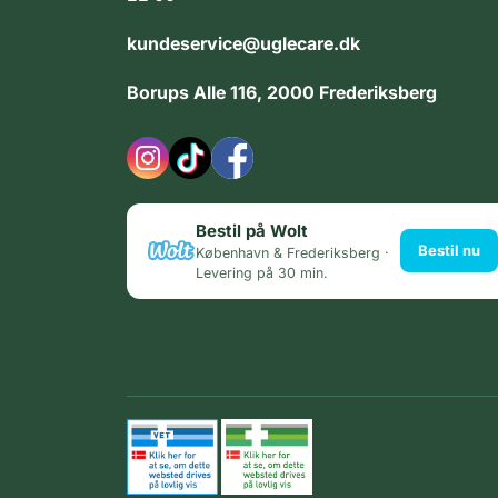
kundeservice@uglecare.dk
Borups Alle 116, 2000 Frederiksberg
Bestil på Wolt
Bestil nu
København & Frederiksberg ·
Levering på 30 min.