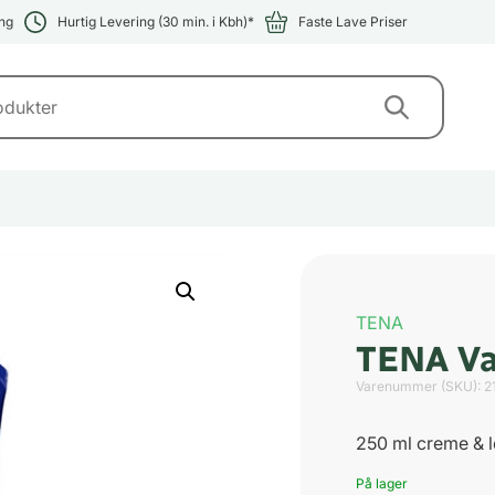
ng
Hurtig Levering (30 min. i Kbh)*
Faste Lave Priser
TENA
TENA Va
Varenummer (SKU):
2
250 ml creme & l
På lager