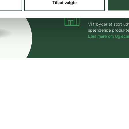
Tillad valgte
Stort udvalg
Vi tilbyder et stort 
spændende produkter – 
Læs mere om Uglecar