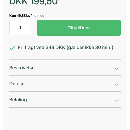
DKK
199,50
TENA
Tilføj til kurv
Silhouette
Plus
Hvid
M
Fri fragt ved 349 DKK (gælder ikke 30 min.)
antal
Beskrivelse
Detaljer
Betaling