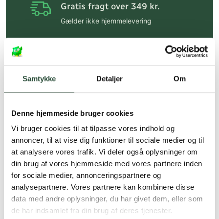
Gratis fragt over 349 kr.
Gælder ikke hjemmelevering
Personlig rådgivning
Få hjælp til din webordre
på:
kundeservice@uglecare.dk
Samtykke
Detaljer
Om
Hurtig levering (30 min. i Kbh)
Hurtigt leveringen via GLS, og DAO
Denne hjemmeside bruger cookies
Faste lave priser*
Vi bruger cookies til at tilpasse vores indhold og
annoncer, til at vise dig funktioner til sociale medier og til
*Gælder ikke ernæringsprodukter.
at analysere vores trafik. Vi deler også oplysninger om
din brug af vores hjemmeside med vores partnere inden
Stort udvalg af kendte
produkter
for sociale medier, annonceringspartnere og
analysepartnere. Vores partnere kan kombinere disse
Vi tilbyder et stort udvalg af kendte
data med andre oplysninger, du har givet dem, eller som
cremer, vitaminer og andre spændende
de har indsamlet fra din brug af deres tjenester.
produkter – altid til fast lav pris.