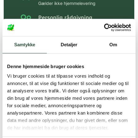
Gælder ikke hjemmelevering
Personlig rådgivning
Få hjælp til din webordre
på:
kundeservice@uglecare.dk
Samtykke
Detaljer
Om
Hurtig levering (30 min. i Kbh)
Hurtigt leveringen via GLS, og DAO
Denne hjemmeside bruger cookies
Faste lave priser*
Vi bruger cookies til at tilpasse vores indhold og
*Gælder ikke ernæringsprodukter.
annoncer, til at vise dig funktioner til sociale medier og til
at analysere vores trafik. Vi deler også oplysninger om
Stort udvalg af kendte
din brug af vores hjemmeside med vores partnere inden
produkter
for sociale medier, annonceringspartnere og
Vi tilbyder et stort udvalg af kendte
analysepartnere. Vores partnere kan kombinere disse
cremer, vitaminer og andre spændende
data med andre oplysninger, du har givet dem, eller som
produkter – altid til fast lav pris.
de har indsamlet fra din brug af deres tjenester.
Læs mere om Uglecare.dk her