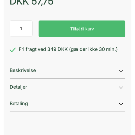
DKK
57,75
Tandex
Tilføj til kurv
Classic
Grøn
Mellemr.
b
Fri fragt ved 349 DKK (gælder ikke 30 min.)
antal
Beskrivelse
Detaljer
Betaling