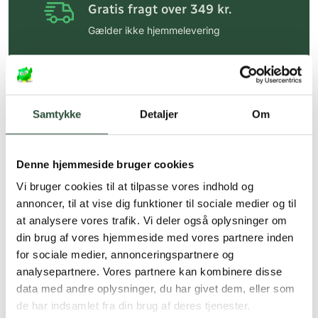
Gratis fragt over 349 kr.
Gælder ikke hjemmelevering
Personlig rådgivning
Få hjælp til din webordre
på:
kundeservice@uglecare.dk
Samtykke
Detaljer
Om
Hurtig levering (30 min. i Kbh)
Hurtigt leveringen via GLS, og DAO
Denne hjemmeside bruger cookies
Faste lave priser*
Vi bruger cookies til at tilpasse vores indhold og
annoncer, til at vise dig funktioner til sociale medier og til
*Gælder ikke ernæringsprodukter.
at analysere vores trafik. Vi deler også oplysninger om
din brug af vores hjemmeside med vores partnere inden
Stort udvalg af kendte
produkter
for sociale medier, annonceringspartnere og
analysepartnere. Vores partnere kan kombinere disse
Vi tilbyder et stort udvalg af kendte
data med andre oplysninger, du har givet dem, eller som
cremer, vitaminer og andre spændende
de har indsamlet fra din brug af deres tjenester.
produkter – altid til fast lav pris.