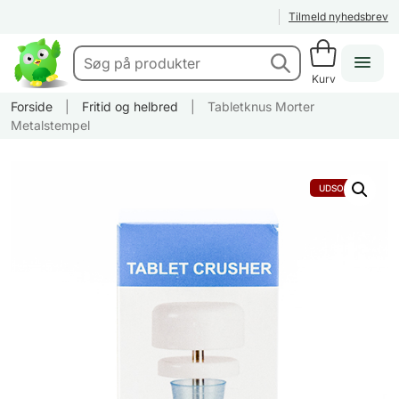
Tilmeld nyhedsbrev
Kurv
Forside
|
Fritid og helbred
|
Tabletknus Morter
Metalstempel
UDSOLGT