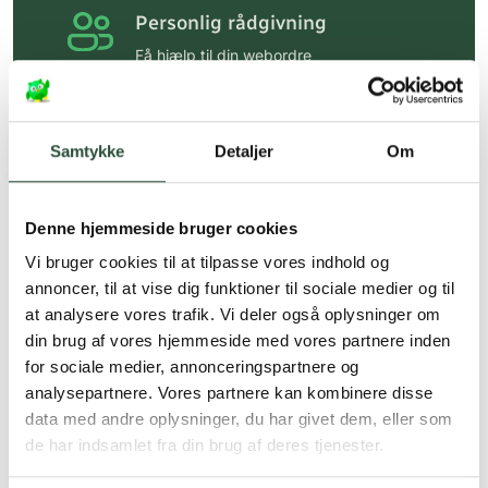
Personlig rådgivning
Få hjælp til din webordre
på:
kundeservice@uglecare.dk
Hurtig levering (30 min. i Kbh)
Samtykke
Detaljer
Om
Hurtigt leveringen via GLS, og DAO
Faste lave priser*
Denne hjemmeside bruger cookies
*Gælder ikke ernæringsprodukter.
Vi bruger cookies til at tilpasse vores indhold og
annoncer, til at vise dig funktioner til sociale medier og til
Stort udvalg af kendte
at analysere vores trafik. Vi deler også oplysninger om
produkter
din brug af vores hjemmeside med vores partnere inden
Vi tilbyder et stort udvalg af kendte
for sociale medier, annonceringspartnere og
cremer, vitaminer og andre spændende
analysepartnere. Vores partnere kan kombinere disse
produkter – altid til fast lav pris.
Læs mere om Uglecare.dk her
data med andre oplysninger, du har givet dem, eller som
de har indsamlet fra din brug af deres tjenester.