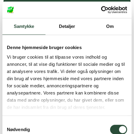
Hurtig levering (30 min. i Kbh)
Hurtigt leveringen via GLS, og DAO
Samtykke
Detaljer
Om
Faste lave priser*
*Gælder ikke ernæringsprodukter.
Denne hjemmeside bruger cookies
Stort udvalg af kendte
produkter
Vi bruger cookies til at tilpasse vores indhold og
annoncer, til at vise dig funktioner til sociale medier og til
Vi tilbyder et stort udvalg af kendte
at analysere vores trafik. Vi deler også oplysninger om
cremer, vitaminer og andre spændende
produkter – altid til fast lav pris.
din brug af vores hjemmeside med vores partnere inden
Læs mere om Uglecare.dk her
for sociale medier, annonceringspartnere og
analysepartnere. Vores partnere kan kombinere disse
data med andre oplysninger, du har givet dem, eller som
de har indsamlet fra din brug af deres tjenester.
Samtykkevalg
Nødvendig