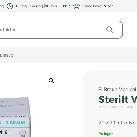
ng
Hurtig Levering (30 min. i Kbh)*
Faste Lave Priser
-plasco
B. Braun Medical
Sterilt 
Varenummer (SKU):
1
20 x 10 ml solven
På lager