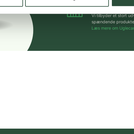
Stort udvalg
Vi tilbyder et stort 
spændende produkter – 
Læs mere om Uglecar