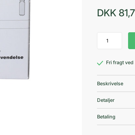
DKK
81,
Sterilt
Vand
Mini-
plasco
Fri fragt ve
antal
Beskrivelse
Detaljer
Betaling