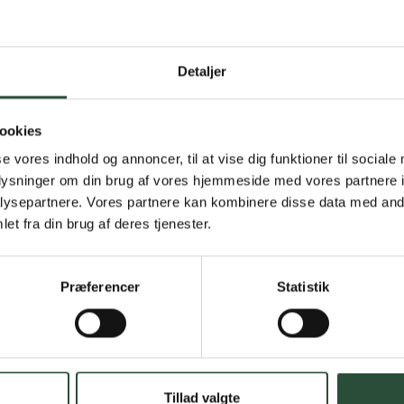
Detaljer
Gratis fragt 
Gælder ikke hjemmel
ookies
se vores indhold og annoncer, til at vise dig funktioner til sociale
Personlig rå
oplysninger om din brug af vores hjemmeside med vores partnere i
Få hjælp til din webo
ysepartnere. Vores partnere kan kombinere disse data med andr
et fra din brug af deres tjenester.
Hurtig lever
Hurtigt leveringen v
Præferencer
Statistik
Faste lave p
*Gælder ikke ernærin
Tillad valgte