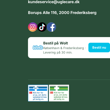
kundeservice@uglecare.dk
Borups Alle 116, 2000 Frederiksberg
Bestil på Wolt
Bestil nu
København & Frederiksberg ·
Levering på 30 min.