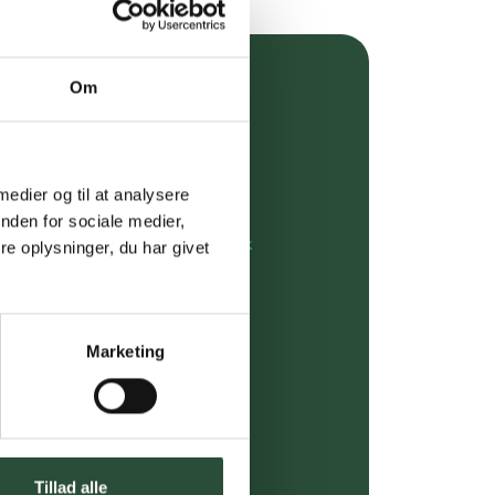
Om
over 349 kr.
evering
 medier og til at analysere
dgivning
nden for sociale medier,
rdre på:
kundeservice@uglecare.dk
e oplysninger, du har givet
ing (30 min. i Kbh)
ia GLS, og DAO
Marketing
riser*
gsprodukter.
Tillad alle