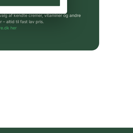
 af kendte produkter
udvalg af kendte cremer, vitaminer og andre
altid til fast lav pris.
e.dk her