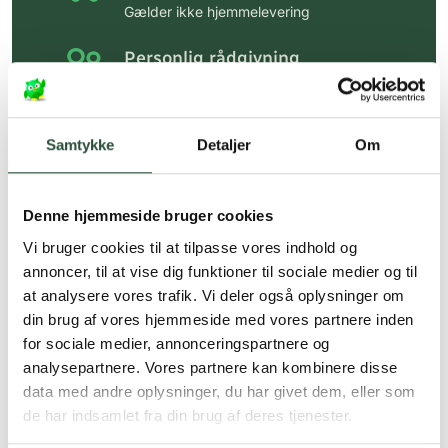
Gælder ikke hjemmelevering
Personlig rådgivning
Få hjælp til din webordre
på:
kundeservice@uglecare.dk
Samtykke
Detaljer
Om
Hurtig levering (30 min. i Kbh)
Hurtigt leveringen via GLS, og DAO
Denne hjemmeside bruger cookies
Faste lave priser*
Vi bruger cookies til at tilpasse vores indhold og
*Gælder ikke ernæringsprodukter.
annoncer, til at vise dig funktioner til sociale medier og til
at analysere vores trafik. Vi deler også oplysninger om
Stort udvalg af kendte
din brug af vores hjemmeside med vores partnere inden
produkter
for sociale medier, annonceringspartnere og
Vi tilbyder et stort udvalg af kendte
analysepartnere. Vores partnere kan kombinere disse
cremer, vitaminer og andre spændende
data med andre oplysninger, du har givet dem, eller som
produkter – altid til fast lav pris.
de har indsamlet fra din brug af deres tjenester.
Læs mere om Uglecare.dk her