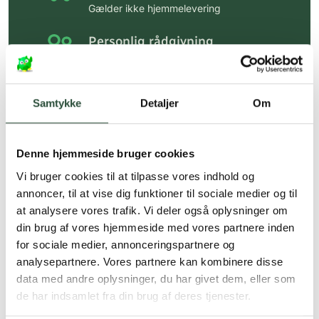
Gælder ikke hjemmelevering
Personlig rådgivning
Få hjælp til din webordre
på:
kundeservice@uglecare.dk
Samtykke
Detaljer
Om
Hurtig levering (30 min. i Kbh)
Hurtigt leveringen via GLS, og DAO
Denne hjemmeside bruger cookies
Faste lave priser*
Vi bruger cookies til at tilpasse vores indhold og
*Gælder ikke ernæringsprodukter.
annoncer, til at vise dig funktioner til sociale medier og til
at analysere vores trafik. Vi deler også oplysninger om
Stort udvalg af kendte
din brug af vores hjemmeside med vores partnere inden
produkter
for sociale medier, annonceringspartnere og
Vi tilbyder et stort udvalg af kendte
analysepartnere. Vores partnere kan kombinere disse
cremer, vitaminer og andre spændende
data med andre oplysninger, du har givet dem, eller som
produkter – altid til fast lav pris.
de har indsamlet fra din brug af deres tjenester.
Læs mere om Uglecare.dk her