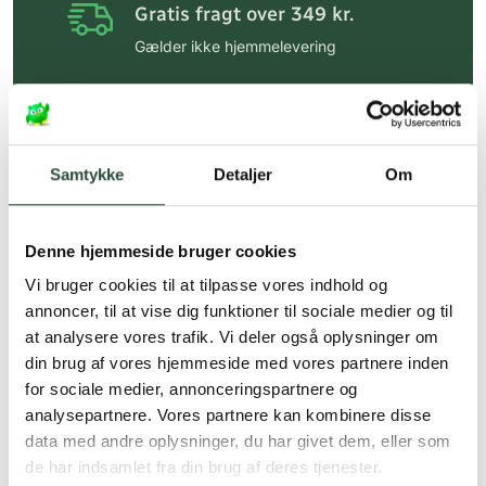
Gratis fragt over 349 kr.
Gælder ikke hjemmelevering
Personlig rådgivning
Få hjælp til din webordre
på:
kundeservice@uglecare.dk
Samtykke
Detaljer
Om
Hurtig levering (30 min. i Kbh)
Hurtigt leveringen via GLS, og DAO
Denne hjemmeside bruger cookies
Faste lave priser*
Vi bruger cookies til at tilpasse vores indhold og
annoncer, til at vise dig funktioner til sociale medier og til
*Gælder ikke ernæringsprodukter.
at analysere vores trafik. Vi deler også oplysninger om
din brug af vores hjemmeside med vores partnere inden
Stort udvalg af kendte
produkter
for sociale medier, annonceringspartnere og
analysepartnere. Vores partnere kan kombinere disse
Vi tilbyder et stort udvalg af kendte
data med andre oplysninger, du har givet dem, eller som
cremer, vitaminer og andre spændende
de har indsamlet fra din brug af deres tjenester.
produkter – altid til fast lav pris.