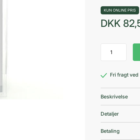
KUN ONLINE PRIS
DKK
82,
Sipacare
Tre
I
En
Fri fragt ve
8
cm
antal
Beskrivelse
Detaljer
Betaling