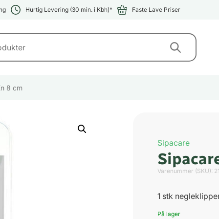
ng
Hurtig Levering (30 min. i Kbh)*
Faste Lave Priser
En 8 cm
Sipacare
Sipacare
Varenummer (SKU):
2
1 stk negleklippe
På lager