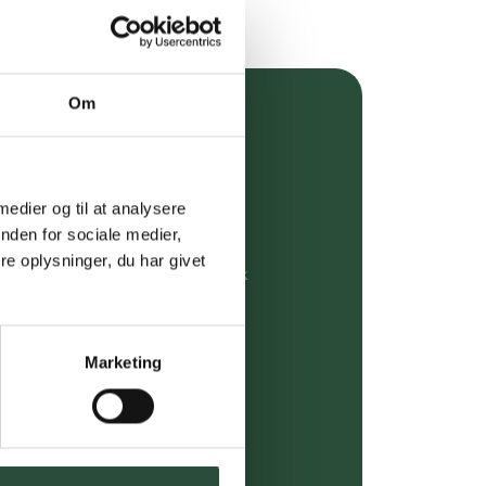
Om
over 349 kr.
evering
 medier og til at analysere
dgivning
nden for sociale medier,
e oplysninger, du har givet
rdre på:
kundeservice@uglecare.dk
ing (30 min. i Kbh)
Marketing
ia GLS, og DAO
riser*
gsprodukter.