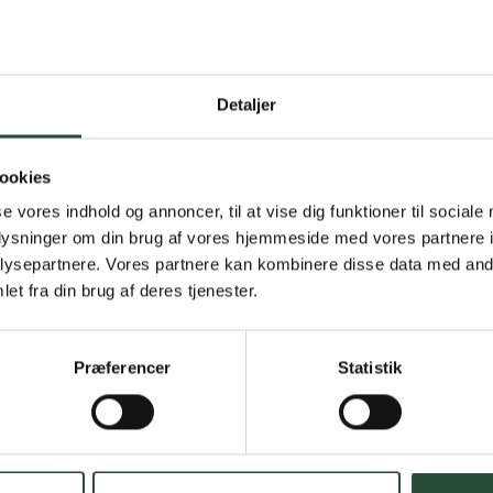
Detaljer
Gratis fragt 
Gælder ikke hjemmel
ookies
se vores indhold og annoncer, til at vise dig funktioner til sociale
Personlig rå
oplysninger om din brug af vores hjemmeside med vores partnere i
ysepartnere. Vores partnere kan kombinere disse data med andr
Få hjælp til din webo
et fra din brug af deres tjenester.
Hurtig lever
Præferencer
Statistik
Hurtigt leveringen v
Faste lave p
*Gælder ikke ernærin