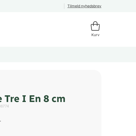
Tilmeld nyhedsbrev
Kurv
 Tre I En 8 cm
16774
r