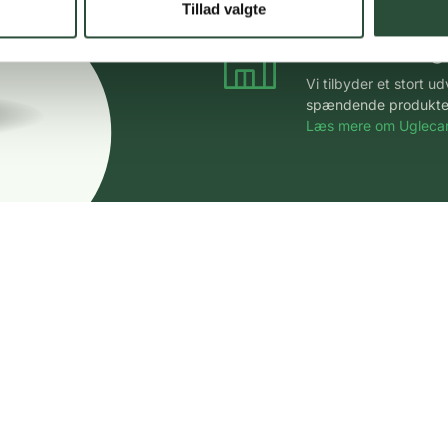
Tillad valgte
Stort udvalg
Vi tilbyder et stort 
spændende produkter – 
Læs mere om Uglecar