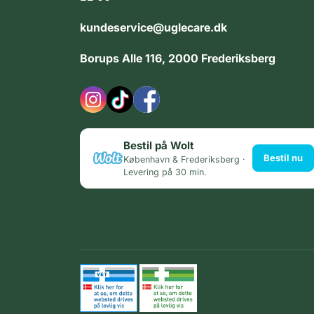
kundeservice@uglecare.dk
Borups Alle 116, 2000 Frederiksberg
Bestil på Wolt
Bestil nu
København & Frederiksberg ·
Levering på 30 min.