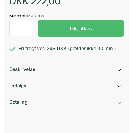
DKK
222,00
Sipacare
Tilføj til kurv
Rund
Saks
Baby
Øre/Næ
Fri fragt ved 349 DKK (gælder ikke 30 min.)
antal
Beskrivelse
Detaljer
Betaling