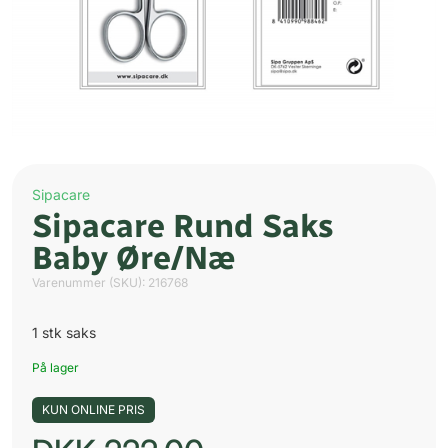
Sipacare
Sipacare Rund Saks
Baby Øre/Næ
Varenummer (SKU):
216768
1 stk saks
På lager
KUN ONLINE PRIS