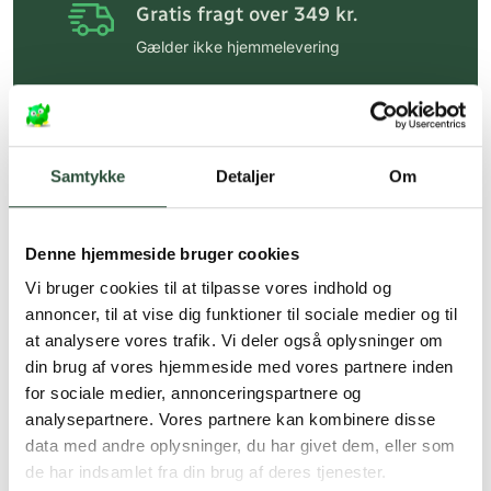
Gratis fragt over 349 kr.
Gælder ikke hjemmelevering
Personlig rådgivning
Få hjælp til din webordre
på:
kundeservice@uglecare.dk
Samtykke
Detaljer
Om
Hurtig levering (30 min. i Kbh)
Hurtigt leveringen via GLS, og DAO
Denne hjemmeside bruger cookies
Faste lave priser*
Vi bruger cookies til at tilpasse vores indhold og
annoncer, til at vise dig funktioner til sociale medier og til
*Gælder ikke ernæringsprodukter.
at analysere vores trafik. Vi deler også oplysninger om
din brug af vores hjemmeside med vores partnere inden
Stort udvalg af kendte
produkter
for sociale medier, annonceringspartnere og
analysepartnere. Vores partnere kan kombinere disse
Vi tilbyder et stort udvalg af kendte
data med andre oplysninger, du har givet dem, eller som
cremer, vitaminer og andre spændende
de har indsamlet fra din brug af deres tjenester.
produkter – altid til fast lav pris.