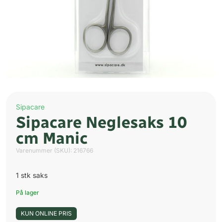
Sipacare
Sipacare Neglesaks 10
cm Manic
Varenummer (SKU):
216766
1 stk saks
På lager
KUN ONLINE PRIS