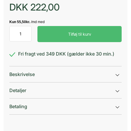
DKK
222,00
Sipacare
Tilføj til kurv
Neglesaks
10
cm
Manic
Fri fragt ved 349 DKK (gælder ikke 30 min.)
antal
Beskrivelse
Detaljer
Betaling