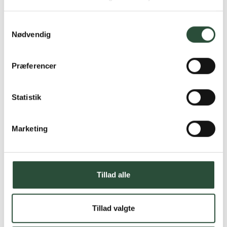
produkter – altid til fast lav pris.
Læs mere om Uglecare.dk her
Samtykkevalg
Nødvendig
Præferencer
Statistik
Marketing
Tillad alle
Tillad valgte