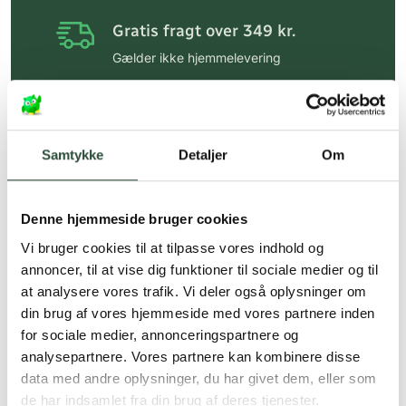
Gratis fragt over 349 kr.
Gælder ikke hjemmelevering
Personlig rådgivning
Få hjælp til din webordre
på:
kundeservice@uglecare.dk
Samtykke
Detaljer
Om
Hurtig levering (30 min. i Kbh)
Hurtigt leveringen via GLS, og DAO
Denne hjemmeside bruger cookies
Vi bruger cookies til at tilpasse vores indhold og
Faste lave priser*
annoncer, til at vise dig funktioner til sociale medier og til
*Gælder ikke ernæringsprodukter.
at analysere vores trafik. Vi deler også oplysninger om
din brug af vores hjemmeside med vores partnere inden
Stort udvalg af kendte
for sociale medier, annonceringspartnere og
produkter
analysepartnere. Vores partnere kan kombinere disse
Vi tilbyder et stort udvalg af kendte
data med andre oplysninger, du har givet dem, eller som
cremer, vitaminer og andre spændende
de har indsamlet fra din brug af deres tjenester.