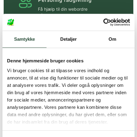
Personlig rådgivning
Få hjælp til din webordre
på:
kundeservice@uglecare.dk
Hurtig levering (30 min. i Kbh)
Hurtigt leveringen via GLS, og DAO
Samtykke
Detaljer
Om
Faste lave priser*
Denne hjemmeside bruger cookies
*Gælder ikke ernæringsprodukter.
Vi bruger cookies til at tilpasse vores indhold og
Stort udvalg af kendte
annoncer, til at vise dig funktioner til sociale medier og til
produkter
at analysere vores trafik. Vi deler også oplysninger om
Vi tilbyder et stort udvalg af kendte
din brug af vores hjemmeside med vores partnere inden
cremer, vitaminer og andre spændende
for sociale medier, annonceringspartnere og
produkter – altid til fast lav pris.
analysepartnere. Vores partnere kan kombinere disse
Læs mere om Uglecare.dk her
data med andre oplysninger, du har givet dem, eller som
de har indsamlet fra din brug af deres tjenester.