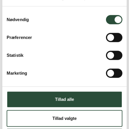
produkter – altid til fast lav pris.
Læs mere om Uglecare.dk her
Samtykkevalg
Nødvendig
Præferencer
Statistik
Marketing
Tillad alle
Tillad valgte