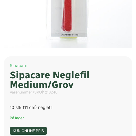
Sipacare
Sipacare Neglefil
Medium/Grov
Varenummer (SKU):
218246
10 stk (11 cm) neglefil
På lager
KUN ONLINE PRIS