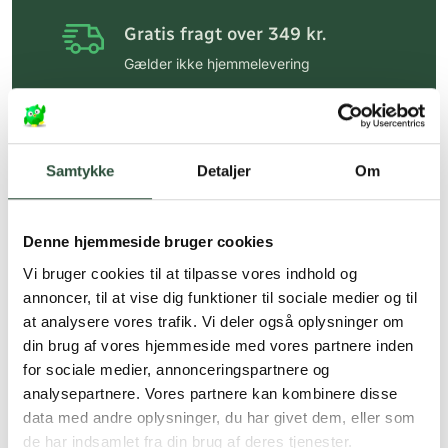
Gratis fragt over 349 kr.
Gælder ikke hjemmelevering
Personlig rådgivning
Få hjælp til din webordre
på:
kundeservice@uglecare.dk
Samtykke
Detaljer
Om
Hurtig levering (30 min. i Kbh)
Hurtigt leveringen via GLS, og DAO
Denne hjemmeside bruger cookies
Vi bruger cookies til at tilpasse vores indhold og
Faste lave priser*
annoncer, til at vise dig funktioner til sociale medier og til
*Gælder ikke ernæringsprodukter.
at analysere vores trafik. Vi deler også oplysninger om
din brug af vores hjemmeside med vores partnere inden
Stort udvalg af kendte
for sociale medier, annonceringspartnere og
produkter
analysepartnere. Vores partnere kan kombinere disse
Vi tilbyder et stort udvalg af kendte
data med andre oplysninger, du har givet dem, eller som
cremer, vitaminer og andre spændende
de har indsamlet fra din brug af deres tjenester.