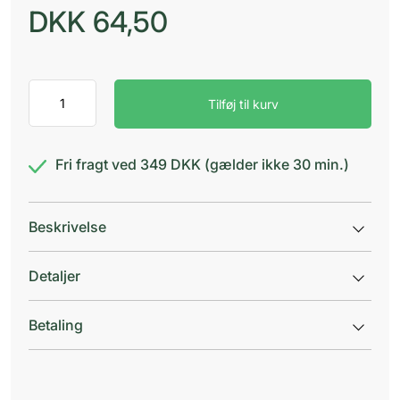
DKK
64,50
Sipacare
Tilføj til kurv
Neglefil
Medium/Grov
antal
Fri fragt ved 349 DKK (gælder ikke 30 min.)
Beskrivelse
Detaljer
Betaling