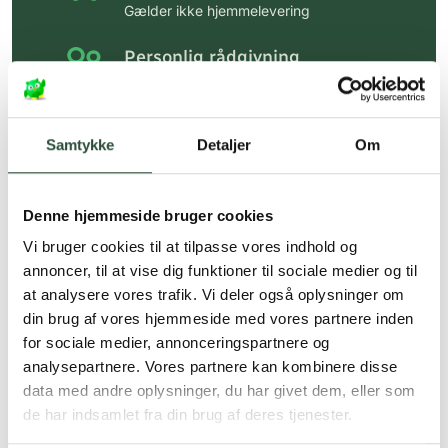
Gælder ikke hjemmelevering
Personlig rådgivning
Få hjælp til din webordre
på:
kundeservice@uglecare.dk
Samtykke
Detaljer
Om
Hurtig levering (30 min. i Kbh)
Hurtigt leveringen via GLS, og DAO
Denne hjemmeside bruger cookies
Faste lave priser*
Vi bruger cookies til at tilpasse vores indhold og
*Gælder ikke ernæringsprodukter.
annoncer, til at vise dig funktioner til sociale medier og til
at analysere vores trafik. Vi deler også oplysninger om
Stort udvalg af kendte
din brug af vores hjemmeside med vores partnere inden
produkter
for sociale medier, annonceringspartnere og
Vi tilbyder et stort udvalg af kendte
analysepartnere. Vores partnere kan kombinere disse
cremer, vitaminer og andre spændende
data med andre oplysninger, du har givet dem, eller som
produkter – altid til fast lav pris.
de har indsamlet fra din brug af deres tjenester.
Læs mere om Uglecare.dk her