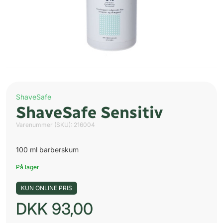
ShaveSafe
ShaveSafe Sensitiv
Varenummer (SKU):
216004
100 ml barberskum
På lager
KUN ONLINE PRIS
DKK
93,00