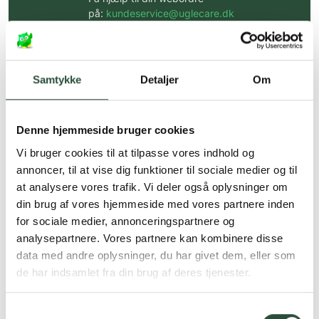
på:
kundeservice@uglecare.dk
Hurtig levering (30 min. i Kbh)
Hurtigt leveringen via GLS, og DAO
Samtykke
Detaljer
Om
Faste lave priser*
*Gælder ikke ernæringsprodukter.
Denne hjemmeside bruger cookies
Vi bruger cookies til at tilpasse vores indhold og
Stort udvalg af kendte
produkter
annoncer, til at vise dig funktioner til sociale medier og til
at analysere vores trafik. Vi deler også oplysninger om
Vi tilbyder et stort udvalg af kendte
din brug af vores hjemmeside med vores partnere inden
cremer, vitaminer og andre spændende
produkter – altid til fast lav pris.
for sociale medier, annonceringspartnere og
Læs mere om Uglecare.dk her
analysepartnere. Vores partnere kan kombinere disse
data med andre oplysninger, du har givet dem, eller som
de har indsamlet fra din brug af deres tjenester.
Samtykkevalg