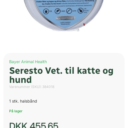
Bayer Animal Health
Seresto Vet. til katte og
hund
Varenummer (SKU):
384018
1 stk. halsbånd
På lager
DKK
455,65