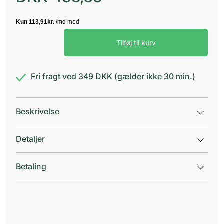
Seresto
Tilføj til kurv
Vet.
til
katte
og
Fri fragt ved 349 DKK (gælder ikke 30 min.)
hund
antal
Beskrivelse
Detaljer
Betaling