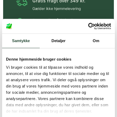
Gratis fragt over 349 kr.
Gælder ikke hjemmelevering
Personlig rådgivning
Få hjælp til din webordre
på:
kundeservice@uglecare.dk
Samtykke
Detaljer
Om
Hurtig levering (30 min. i Kbh)
Hurtigt leveringen via GLS, og DAO
Denne hjemmeside bruger cookies
Faste lave priser*
Vi bruger cookies til at tilpasse vores indhold og
annoncer, til at vise dig funktioner til sociale medier og til
*Gælder ikke ernæringsprodukter.
at analysere vores trafik. Vi deler også oplysninger om
Stort udvalg af kendte
din brug af vores hjemmeside med vores partnere inden
produkter
for sociale medier, annonceringspartnere og
analysepartnere. Vores partnere kan kombinere disse
Vi tilbyder et stort udvalg af kendte
cremer, vitaminer og andre spændende
data med andre oplysninger, du har givet dem, eller som
produkter – altid til fast lav pris.
de har indsamlet fra din brug af deres tjenester.
Læs mere om Uglecare.dk her