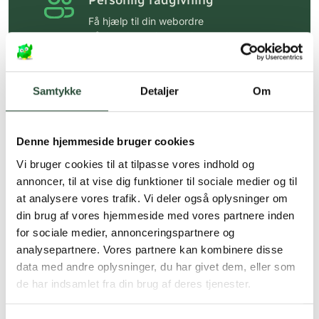
Personlig rådgivning
Få hjælp til din webordre
på:
kundeservice@uglecare.dk
Hurtig levering (30 min. i Kbh)
Hurtigt leveringen via GLS, og DAO
Samtykke
Detaljer
Om
Faste lave priser*
Denne hjemmeside bruger cookies
*Gælder ikke ernæringsprodukter.
Vi bruger cookies til at tilpasse vores indhold og
Stort udvalg af kendte
annoncer, til at vise dig funktioner til sociale medier og til
produkter
at analysere vores trafik. Vi deler også oplysninger om
Vi tilbyder et stort udvalg af kendte
din brug af vores hjemmeside med vores partnere inden
cremer, vitaminer og andre spændende
for sociale medier, annonceringspartnere og
produkter – altid til fast lav pris.
analysepartnere. Vores partnere kan kombinere disse
Læs mere om Uglecare.dk her
data med andre oplysninger, du har givet dem, eller som
de har indsamlet fra din brug af deres tjenester.