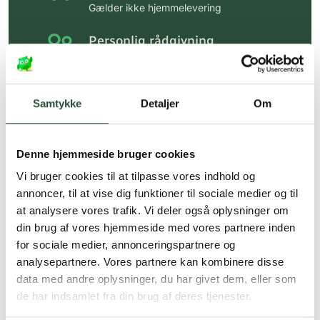
Gælder ikke hjemmelevering
Personlig rådgivning
Få hjælp til din webordre
på:
kundeservice@uglecare.dk
Samtykke
Detaljer
Om
Hurtig levering (30 min. i Kbh)
Hurtigt leveringen via GLS, og DAO
Denne hjemmeside bruger cookies
Faste lave priser*
Vi bruger cookies til at tilpasse vores indhold og
*Gælder ikke ernæringsprodukter.
annoncer, til at vise dig funktioner til sociale medier og til
at analysere vores trafik. Vi deler også oplysninger om
Stort udvalg af kendte
din brug af vores hjemmeside med vores partnere inden
produkter
for sociale medier, annonceringspartnere og
Vi tilbyder et stort udvalg af kendte
analysepartnere. Vores partnere kan kombinere disse
cremer, vitaminer og andre spændende
data med andre oplysninger, du har givet dem, eller som
produkter – altid til fast lav pris.
de har indsamlet fra din brug af deres tjenester.
Læs mere om Uglecare.dk her