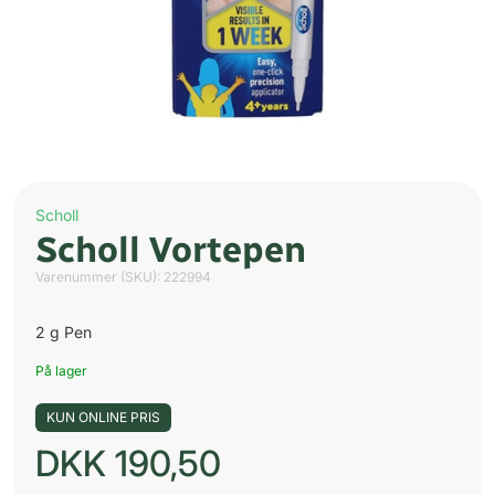
Scholl
Scholl Vortepen
Varenummer (SKU):
222994
2 g Pen
På lager
KUN ONLINE PRIS
DKK
190,50