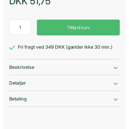
DKK
51,75
Scholl
Tilføj til kurv
Revitalising
Foot
Bath
antal
Fri fragt ved 349 DKK (gælder ikke 30 min.)
Beskrivelse
Detaljer
Betaling