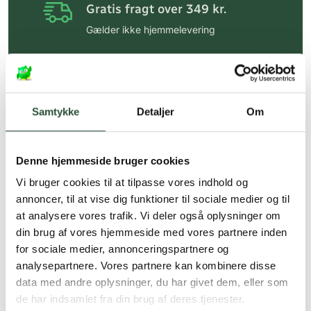
Gratis fragt over 349 kr.
Gælder ikke hjemmelevering
Personlig rådgivning
Få hjælp til din webordre
på:
kundeservice@uglecare.dk
Samtykke
Detaljer
Om
Hurtig levering (30 min. i Kbh)
Hurtigt leveringen via GLS, og DAO
Denne hjemmeside bruger cookies
Faste lave priser*
Vi bruger cookies til at tilpasse vores indhold og
annoncer, til at vise dig funktioner til sociale medier og til
*Gælder ikke ernæringsprodukter.
at analysere vores trafik. Vi deler også oplysninger om
din brug af vores hjemmeside med vores partnere inden
Stort udvalg af kendte
produkter
for sociale medier, annonceringspartnere og
analysepartnere. Vores partnere kan kombinere disse
Vi tilbyder et stort udvalg af kendte
data med andre oplysninger, du har givet dem, eller som
cremer, vitaminer og andre spændende
de har indsamlet fra din brug af deres tjenester.
produkter – altid til fast lav pris.