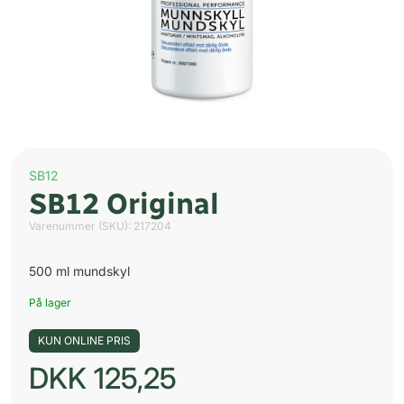
SB12
SB12 Original
Varenummer (SKU):
217204
500 ml mundskyl
På lager
KUN ONLINE PRIS
DKK
125,25