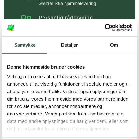
Gælder ikke hjemmelevering
Personlig rådgivning
Få hjælp til din webordre
på:
kundeservice@uglecare.dk
Samtykke
Detaljer
Om
Hurtig levering (30 min. i Kbh)
Hurtigt leveringen via GLS, og DAO
Denne hjemmeside bruger cookies
Faste lave priser*
Vi bruger cookies til at tilpasse vores indhold og
*Gælder ikke ernæringsprodukter.
annoncer, til at vise dig funktioner til sociale medier og til
at analysere vores trafik. Vi deler også oplysninger om
Stort udvalg af kendte
din brug af vores hjemmeside med vores partnere inden
produkter
for sociale medier, annonceringspartnere og
Vi tilbyder et stort udvalg af kendte
analysepartnere. Vores partnere kan kombinere disse
cremer, vitaminer og andre spændende
data med andre oplysninger, du har givet dem, eller som
produkter – altid til fast lav pris.
de har indsamlet fra din brug af deres tjenester.
Læs mere om Uglecare.dk her