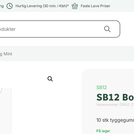
ng
Hurtig Levering (30 min. i Kbh)*
Faste Lave Priser
g Mint
SB12
SB12 Bo
Varenummer (SKU):
2
10 stk tyggegum
På lager