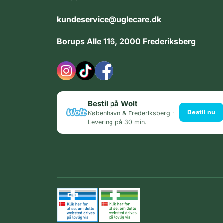
kundeservice@uglecare.dk
Borups Alle 116, 2000 Frederiksberg
Bestil på Wolt
Bestil nu
København & Frederiksberg ·
Levering på 30 min.