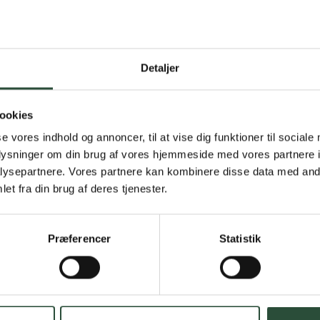
Detaljer
Gratis fragt 
Gælder ikke hjemmel
ookies
se vores indhold og annoncer, til at vise dig funktioner til sociale
Personlig rå
oplysninger om din brug af vores hjemmeside med vores partnere i
ysepartnere. Vores partnere kan kombinere disse data med andr
Få hjælp til din webo
et fra din brug af deres tjenester.
Hurtig lever
Præferencer
Statistik
Hurtigt leveringen v
Faste lave p
*Gælder ikke ernærin