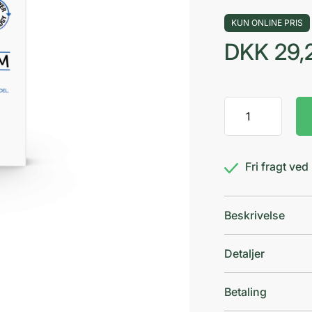
KUN ONLINE PRIS
DKK
29,
SB12
Boost
Strong
Mint
Fri fragt ve
antal
Beskrivelse
Detaljer
Betaling