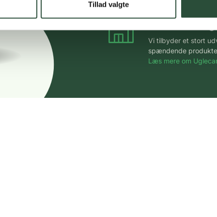
Tillad valgte
Stort udvalg
Vi tilbyder et stort 
spændende produkter – 
Læs mere om Uglecar