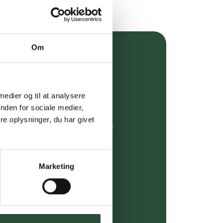
Om
over 349 kr.
evering
 medier og til at analysere
dgivning
nden for sociale medier,
e oplysninger, du har givet
rdre på:
kundeservice@uglecare.dk
ing (30 min. i Kbh)
Marketing
ia GLS, og DAO
riser*
gsprodukter.