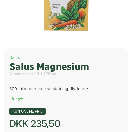
Salus
Salus Magnesium
Varenummer (SKU):
217040
500 ml modermælkserstatning, flydende
På lager
KUN ONLINE PRIS
DKK
235,50