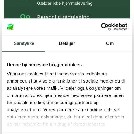
Gælder ikke hjemmelevering
Personlig rådgivning
Få hjælp til din webordre
på:
kundeservice@uglecare.dk
Samtykke
Detaljer
Om
Hurtig levering (30 min. i Kbh)
Hurtigt leveringen via GLS, og DAO
Denne hjemmeside bruger cookies
Faste lave priser*
Vi bruger cookies til at tilpasse vores indhold og
*Gælder ikke ernæringsprodukter.
annoncer, til at vise dig funktioner til sociale medier og til
at analysere vores trafik. Vi deler også oplysninger om
Stort udvalg af kendte
din brug af vores hjemmeside med vores partnere inden
produkter
for sociale medier, annonceringspartnere og
Vi tilbyder et stort udvalg af kendte
analysepartnere. Vores partnere kan kombinere disse
cremer, vitaminer og andre spændende
data med andre oplysninger, du har givet dem, eller som
produkter – altid til fast lav pris.
de har indsamlet fra din brug af deres tjenester.
Læs mere om Uglecare.dk her