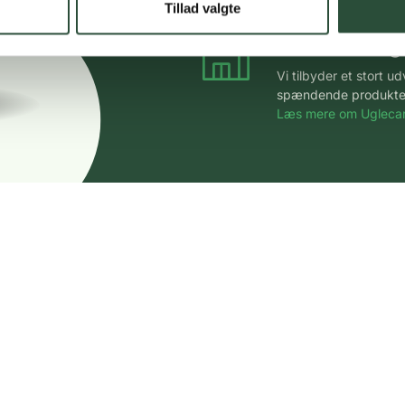
Tillad valgte
Stort udvalg
Vi tilbyder et stort 
spændende produkter – 
Læs mere om Uglecar