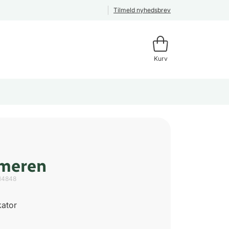
Tilmeld nyhedsbrev
Kurv
emeren
14848
kator