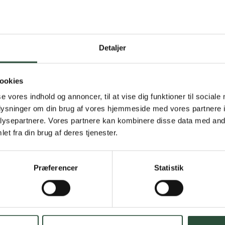
Detaljer
Gratis fragt 
Gælder ikke hjemmel
ookies
se vores indhold og annoncer, til at vise dig funktioner til sociale
Personlig rå
oplysninger om din brug af vores hjemmeside med vores partnere i
ysepartnere. Vores partnere kan kombinere disse data med andr
Få hjælp til din webo
et fra din brug af deres tjenester.
Hurtig lever
Præferencer
Statistik
Hurtigt leveringen v
Faste lave p
*Gælder ikke ernærin