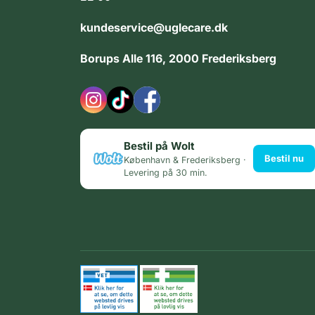
kundeservice@uglecare.dk
Borups Alle 116, 2000 Frederiksberg
Bestil på Wolt
Bestil nu
København & Frederiksberg ·
Levering på 30 min.