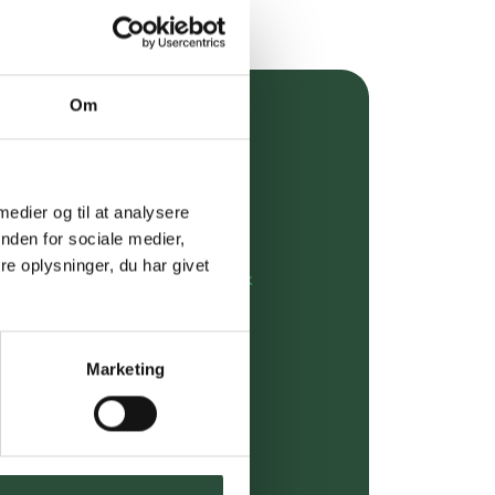
Om
over 349 kr.
evering
 medier og til at analysere
dgivning
nden for sociale medier,
e oplysninger, du har givet
rdre på:
kundeservice@uglecare.dk
ing (30 min. i Kbh)
Marketing
ia GLS, og DAO
riser*
gsprodukter.