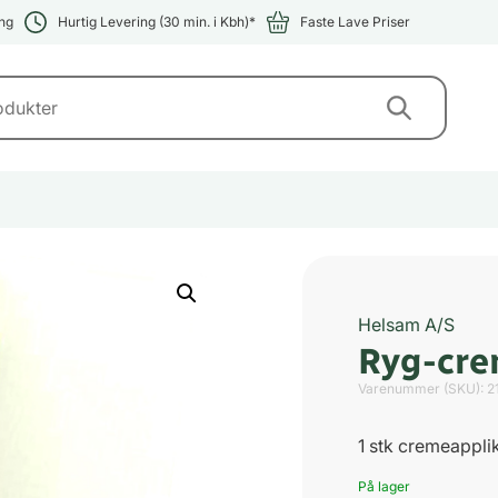
ng
Hurtig Levering (30 min. i Kbh)*
Faste Lave Priser
Helsam A/S
Ryg-cr
Varenummer (SKU):
2
1 stk cremeappli
På lager