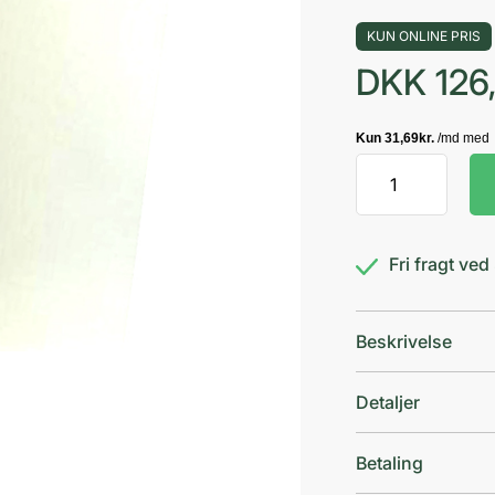
KUN ONLINE PRIS
DKK
126
Ryg-
cremeren
antal
Fri fragt ve
Beskrivelse
Detaljer
Betaling