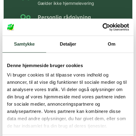
Gælder ikke hjemmelevering
Personlig rådgivning
Få hjælp til din webordre
på:
kundeservice@uglecare.dk
Samtykke
Detaljer
Om
Hurtig levering (30 min. i Kbh)
Hurtigt leveringen via GLS, og DAO
Denne hjemmeside bruger cookies
Faste lave priser*
Vi bruger cookies til at tilpasse vores indhold og
*Gælder ikke ernæringsprodukter.
annoncer, til at vise dig funktioner til sociale medier og til
at analysere vores trafik. Vi deler også oplysninger om
Stort udvalg af kendte
din brug af vores hjemmeside med vores partnere inden
produkter
for sociale medier, annonceringspartnere og
Vi tilbyder et stort udvalg af kendte
analysepartnere. Vores partnere kan kombinere disse
cremer, vitaminer og andre spændende
data med andre oplysninger, du har givet dem, eller som
produkter – altid til fast lav pris.
de har indsamlet fra din brug af deres tjenester.
Læs mere om Uglecare.dk her