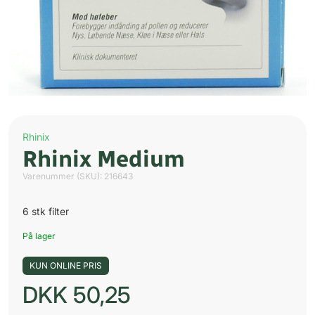
Rhinix
Rhinix Medium
Varenummer (SKU):
216643
6 stk filter
På lager
KUN ONLINE PRIS
DKK
50,25