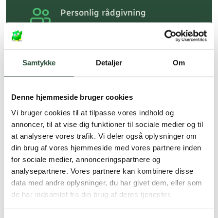
Personlig rådgivning
Få hjælp til din webordre
på:
kundeservice@uglecare.dk
Hurtig levering (30 min. i Kbh)
Samtykke
Detaljer
Om
Hurtigt leveringen via GLS, og DAO
Faste lave priser*
Denne hjemmeside bruger cookies
*Gælder ikke ernæringsprodukter.
Vi bruger cookies til at tilpasse vores indhold og
annoncer, til at vise dig funktioner til sociale medier og til
Stort udvalg af kendte
at analysere vores trafik. Vi deler også oplysninger om
produkter
din brug af vores hjemmeside med vores partnere inden
Vi tilbyder et stort udvalg af kendte
for sociale medier, annonceringspartnere og
cremer, vitaminer og andre spændende
analysepartnere. Vores partnere kan kombinere disse
produkter – altid til fast lav pris.
data med andre oplysninger, du har givet dem, eller som
Læs mere om Uglecare.dk her
de har indsamlet fra din brug af deres tjenester.