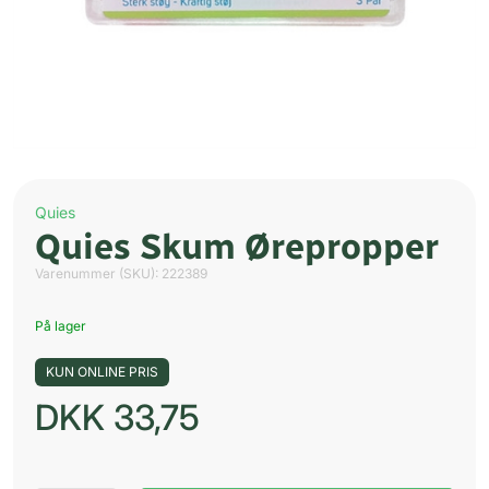
Quies
Quies Skum Ørepropper
Varenummer (SKU):
222389
På lager
KUN ONLINE PRIS
DKK
33,75