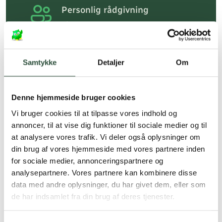
Personlig rådgivning
Få hjælp til din webordre
på:
kundeservice@uglecare.dk
Hurtig levering (30 min. i Kbh)
Samtykke
Detaljer
Om
Hurtigt leveringen via GLS, og DAO
Faste lave priser*
Denne hjemmeside bruger cookies
*Gælder ikke ernæringsprodukter.
Vi bruger cookies til at tilpasse vores indhold og
annoncer, til at vise dig funktioner til sociale medier og til
Stort udvalg af kendte
at analysere vores trafik. Vi deler også oplysninger om
produkter
din brug af vores hjemmeside med vores partnere inden
Vi tilbyder et stort udvalg af kendte
for sociale medier, annonceringspartnere og
cremer, vitaminer og andre spændende
analysepartnere. Vores partnere kan kombinere disse
produkter – altid til fast lav pris.
data med andre oplysninger, du har givet dem, eller som
Læs mere om Uglecare.dk her
de har indsamlet fra din brug af deres tjenester.