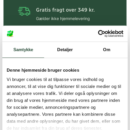
Gratis fragt over 349 kr.
Gælder ikke hjemmelevering
Personlig rådgivning
Få hjælp til din webordre
på:
kundeservice@uglecare.dk
Samtykke
Detaljer
Om
Hurtig levering (30 min. i Kbh)
Hurtigt leveringen via GLS, og DAO
Denne hjemmeside bruger cookies
Vi bruger cookies til at tilpasse vores indhold og
Faste lave priser*
annoncer, til at vise dig funktioner til sociale medier og til
*Gælder ikke ernæringsprodukter.
at analysere vores trafik. Vi deler også oplysninger om
din brug af vores hjemmeside med vores partnere inden
Stort udvalg af kendte
for sociale medier, annonceringspartnere og
produkter
analysepartnere. Vores partnere kan kombinere disse
Vi tilbyder et stort udvalg af kendte
data med andre oplysninger, du har givet dem, eller som
cremer, vitaminer og andre spændende
de har indsamlet fra din brug af deres tjenester.