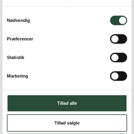
produkter – altid til fast lav pris.
Læs mere om Uglecare.dk her
Samtykkevalg
Nødvendig
Præferencer
Statistik
Marketing
Tillad alle
Tillad valgte