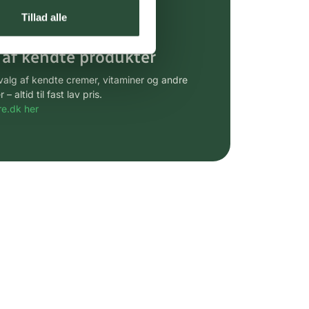
gsprodukter.
Tillad alle
 af kendte produkter
udvalg af kendte cremer, vitaminer og andre
altid til fast lav pris.
e.dk her