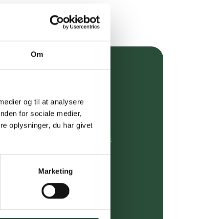
Om
over 349 kr.
evering
 medier og til at analysere
nden for sociale medier,
dgivning
e oplysninger, du har givet
rdre på:
kundeservice@uglecare.dk
ing (30 min. i Kbh)
Marketing
ia GLS, og DAO
riser*