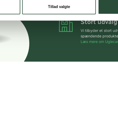
*Gælder ikke ernærin
Tillad valgte
Stort udvalg
Vi tilbyder et stort 
spændende produkter – 
Læs mere om Uglecar