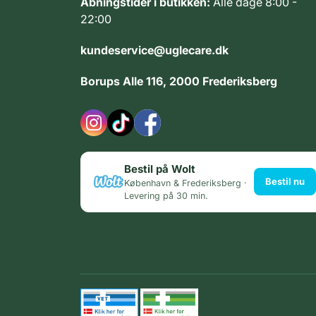
Åbningstider i butikken:
Alle dage 8:00 -
22:00
kundeservice@uglecare.dk
Borups Alle 116, 2000 Frederiksberg
Bestil på Wolt
Bestil nu
København & Frederiksberg ·
Levering på 30 min.