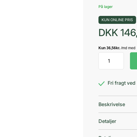
På lager
KUN ONLINE PRIS
DKK
146
Purely
Professional
Shampoo
1
Fri fragt ve
antal
Beskrivelse
Detaljer