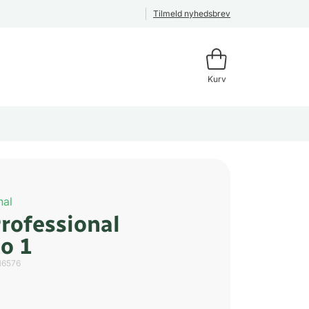
Tilmeld nyhedsbrev
Kurv
nal
Professional
o 1
16576