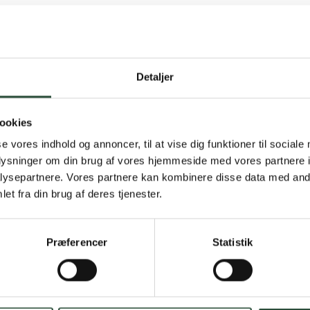
Detaljer
Gratis fragt 
ookies
Gælder ikke hjemmel
se vores indhold og annoncer, til at vise dig funktioner til sociale
oplysninger om din brug af vores hjemmeside med vores partnere i
Personlig rå
ysepartnere. Vores partnere kan kombinere disse data med andr
et fra din brug af deres tjenester.
Få hjælp til din webo
Hurtig lever
Præferencer
Statistik
Hurtigt leveringen v
Faste lave p