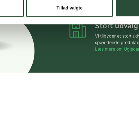
*Gælder ikke ernærin
Tillad valgte
Stort udvalg
Vi tilbyder et stort 
spændende produkter – 
Læs mere om Uglecar