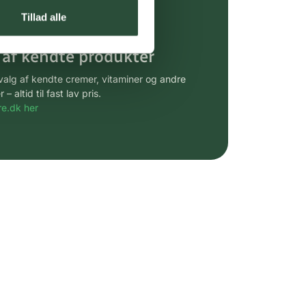
gsprodukter.
Tillad alle
 af kendte produkter
udvalg af kendte cremer, vitaminer og andre
altid til fast lav pris.
e.dk her