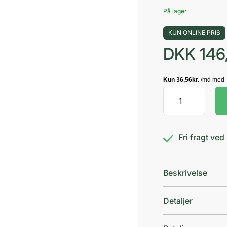
På lager
KUN ONLINE PRIS
DKK
146
Purely
Professional
Shampoo
0
Fri fragt ve
antal
Beskrivelse
Detaljer