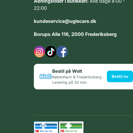
Åbningstider i butikken:
Alle dage 8:00 -
22:00
kundeservice@uglecare.dk
Borups Alle 116, 2000 Frederiksberg
Bestil på Wolt
Bestil nu
København & Frederiksberg ·
Levering på 30 min.