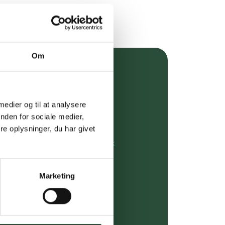
Om
over 349 kr.
evering
 medier og til at analysere
nden for sociale medier,
dgivning
e oplysninger, du har givet
rdre på:
kundeservice@uglecare.dk
ing (30 min. i Kbh)
Marketing
ia GLS, og DAO
riser*