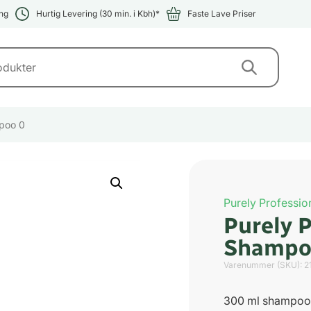
ng
Hurtig Levering (30 min. i Kbh)*
Faste Lave Priser
mpoo 0
Purely Professio
Purely 
Shampo
Varenummer (SKU):
2
300 ml shampoo