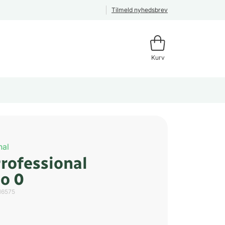
Tilmeld nyhedsbrev
Kurv
nal
Professional
o 0
16575