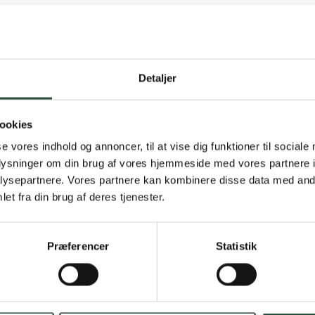
Detaljer
Gratis fragt 
ookies
Gælder ikke hjemmel
se vores indhold og annoncer, til at vise dig funktioner til sociale
oplysninger om din brug af vores hjemmeside med vores partnere i
Personlig rå
ysepartnere. Vores partnere kan kombinere disse data med andr
et fra din brug af deres tjenester.
Få hjælp til din webo
Hurtig lever
Præferencer
Statistik
Hurtigt leveringen v
Faste lave p