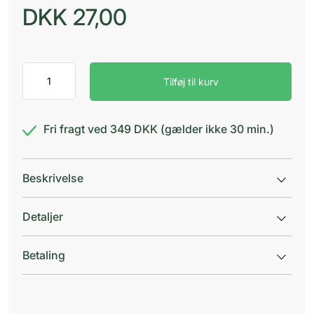
DKK
27,00
Purely
Tilføj til kurv
Professional
Hair
Rep
2
Fri fragt ved 349 DKK (gælder ikke 30 min.)
antal
Beskrivelse
Detaljer
Betaling