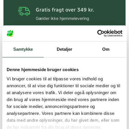
Gratis fragt over 349 kr.
Gælder ikke hjemmelevering
Personlig rådgivning
Få hjælp til din webordre
på:
kundeservice@uglecare.dk
Samtykke
Detaljer
Om
Hurtig levering (30 min. i Kbh)
Hurtigt leveringen via GLS, og DAO
Denne hjemmeside bruger cookies
Vi bruger cookies til at tilpasse vores indhold og
Faste lave priser*
annoncer, til at vise dig funktioner til sociale medier og til
*Gælder ikke ernæringsprodukter.
at analysere vores trafik. Vi deler også oplysninger om
din brug af vores hjemmeside med vores partnere inden
Stort udvalg af kendte
for sociale medier, annonceringspartnere og
produkter
analysepartnere. Vores partnere kan kombinere disse
Vi tilbyder et stort udvalg af kendte
data med andre oplysninger, du har givet dem, eller som
cremer, vitaminer og andre spændende
de har indsamlet fra din brug af deres tjenester.