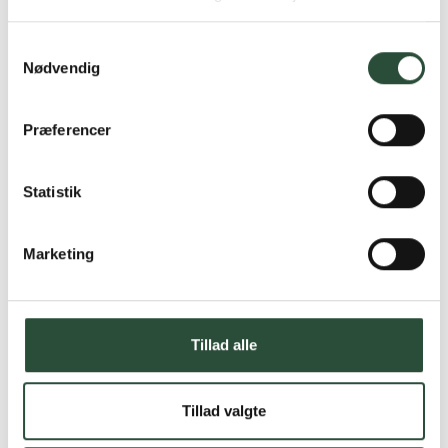
produkter – altid til fast lav pris.
Læs mere om Uglecare.dk her
Samtykkevalg
Nødvendig
Præferencer
Statistik
Marketing
Tillad alle
Tillad valgte