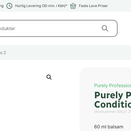
ng
Hurtig Levering (30 min. i Kbh)*
Faste Lave Priser
io 2
Purely Professio
Purely 
Conditi
Varenummer (SKU):
2
60 ml balsam