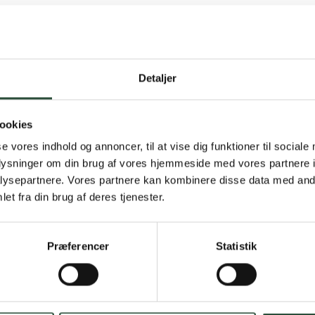
Detaljer
Gratis fragt 
ookies
Gælder ikke hjemmel
se vores indhold og annoncer, til at vise dig funktioner til sociale
oplysninger om din brug af vores hjemmeside med vores partnere i
Personlig rå
ysepartnere. Vores partnere kan kombinere disse data med andr
et fra din brug af deres tjenester.
Få hjælp til din webo
Hurtig lever
Præferencer
Statistik
Hurtigt leveringen v
Faste lave p