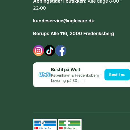
Åbningstider i butikken:
Alle dage 8:00 -
22:00
kundeservice@uglecare.dk
Borups Alle 116, 2000 Frederiksberg
Bestil på Wolt
Bestil nu
København & Frederiksberg ·
Levering på 30 min.