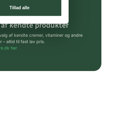
gsprodukter.
Tillad alle
 af kendte produkter
udvalg af kendte cremer, vitaminer og andre
altid til fast lav pris.
e.dk her