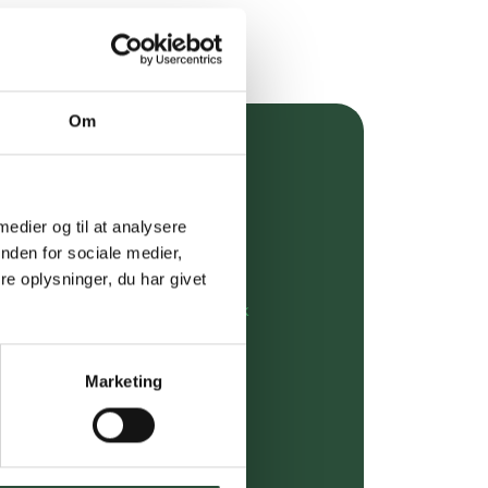
Om
over 349 kr.
evering
 medier og til at analysere
nden for sociale medier,
dgivning
e oplysninger, du har givet
rdre på:
kundeservice@uglecare.dk
ing (30 min. i Kbh)
Marketing
ia GLS, og DAO
riser*