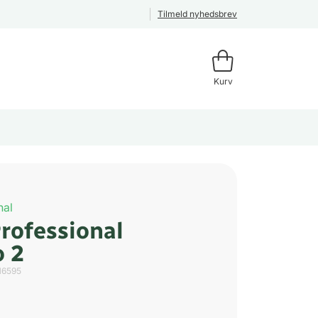
Tilmeld nyhedsbrev
Kurv
nal
Professional
o 2
16595