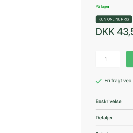
På lager
KUN ONLINE PRIS
DKK
43,
Purely
Professional
Conditio
2
Fri fragt ve
antal
Beskrivelse
Detaljer