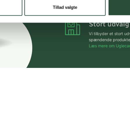
*Gælder ikke ernærin
Tillad valgte
Stort udvalg
Vi tilbyder et stort 
spændende produkter – 
Læs mere om Uglecar