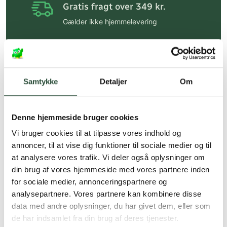
Gratis fragt over 349 kr.
Gælder ikke hjemmelevering
Personlig rådgivning
Få hjælp til din webordre
på:
kundeservice@uglecare.dk
Samtykke
Detaljer
Om
Hurtig levering (30 min. i Kbh)
Hurtigt leveringen via GLS, og DAO
Denne hjemmeside bruger cookies
Faste lave priser*
Vi bruger cookies til at tilpasse vores indhold og
annoncer, til at vise dig funktioner til sociale medier og til
*Gælder ikke ernæringsprodukter.
at analysere vores trafik. Vi deler også oplysninger om
din brug af vores hjemmeside med vores partnere inden
Stort udvalg af kendte
produkter
for sociale medier, annonceringspartnere og
analysepartnere. Vores partnere kan kombinere disse
Vi tilbyder et stort udvalg af kendte
data med andre oplysninger, du har givet dem, eller som
cremer, vitaminer og andre spændende
de har indsamlet fra din brug af deres tjenester.
produkter – altid til fast lav pris.