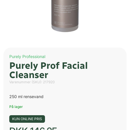
Purely Professional
Purely Prof Facial
Cleanser
Varenummer (SKU):
217920
250 ml rensevand
På lager
KUN ONLINE PRIS